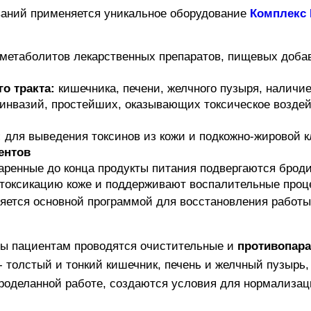
ваний применяется уникальное оборудование
Комплекс
метаболитов лекарственных препаратов, пищевых добав
го тракта:
кишечника, печени, желчного пузыря, наличие
х инвазий, простейших, оказывающих токсическое воздей
:
для выведения токсинов из кожи и подкожно-жировой к
ентов
аренные до конца продукты питания подвергаются брод
токсикацию коже и поддерживают воспалительные про
яется основной программой для восстановления работы 
ммы пациентам проводятся очистительные и
противопара
 толстый и тонкий кишечник, печень и желчный пузырь,
роделанной работе, создаются условия для нормализац