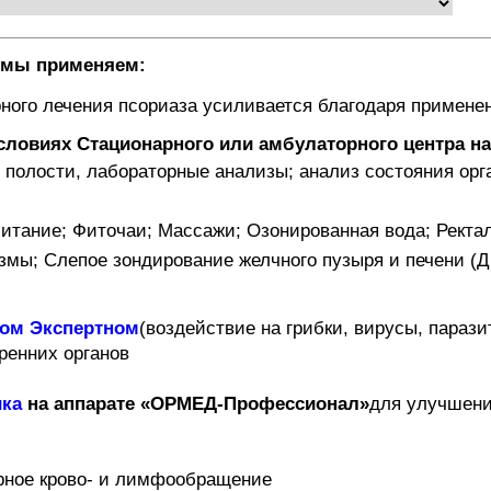
 мы применяем:
ного лечения псориаза усиливается благодаря примен
ловиях Стационарного или амбулаторного центра на 
 полости, лабораторные анализы; анализ состояния ор
итание; Фиточаи; Массажи; Озонированная вода; Рект
змы; Слепое зондирование желчного пузыря и печени (Д
ком Экспертном
(воздействие на грибки, вирусы, парази
ренних органов
ика
на аппарате «ОРМЕД-Профессионал»
для улучшени
рное крово- и лимфообращение