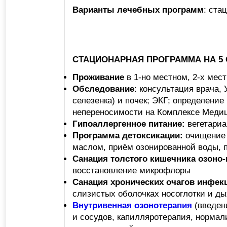
Варианты лечебных программ
: ста
СТАЦИОНАРНАЯ ПРОГРАММА НА 5 
Проживание
в 1-но местном, 2-х мес
Обследование
: консультация врача,
селезенка) и почек; ЭКГ; определени
непереносимости на Комплексе Меди
Гипоаллергенное питание:
вегетариа
Программа детоксикации:
очищение т
маслом, приём озонированной воды, 
Санация толстого кишечника озоно
восстановление микрофлоры
Санация хронических очагов инфек
слизистых оболочках носоглотки и д
Внутривенная озонотерапия
(введен
и сосудов, капилляротерапия, нормал