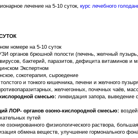
ционарное лечение на 5-10 суток,
курс лечебного голодан
СУТОК
тном номере на 5-10 суток
 УЗИ органов брюшной полости (печень, желчный пузырь
е вирусов, бактерий, паразитов, дефицита витаминов и
цинском Экспертном
нское, сокотерапия, сыроедение
олстого и тонкого кишечника, печени и желчного пузыр
противопаразитарных, желчегонных, почечных чаёв, мас
-кислородной смесью:
ликвидация запора, выведение с
ций ЛОР- органов озоно-кислородной смесью:
воздейс
ыхательных путей
ие озонированного физиологического раствора, большая
изация обмена веществ, улучшение гормонального фона