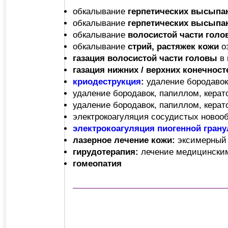
обкалывание
герпетических высыпан
обкалывание
герпетических высыпа
обкалывание
волосистой части гол
обкалывание
стрий, растяжек кожи
о
газация волосистой части головы
в
газация нижних / верхних конечност
криодеструкция
:
удаление бородавок
удаление бородавок, папиллом, кера
удаление бородавок, папиллом, кера
электрокоагуляция сосудистых новоо
электрокоагуляция пиогенной гран
лазерное лечение кожи:
эксимерный 
гирудотерапия:
лечение медицински
гомеопатия