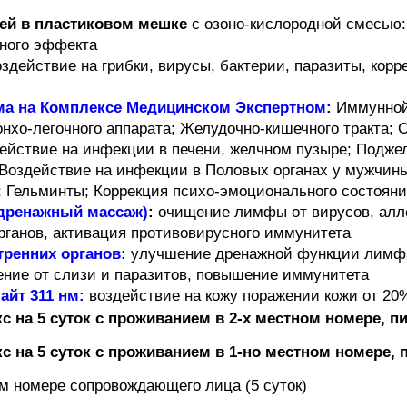
тей в пластиковом мешке
с озоно-кислородной смесью
ьного эффекта
оздействие на грибки, вирусы, бактерии, паразиты, кор
зма на Комплексе Медицинском Экспертном:
Иммунной
нхо-легочного аппарата; Желудочно-кишечного тракта; 
ействие на инфекции в печени, желчном пузыре; Подже
 Воздействие на инфекции в Половых органах у мужчин
; Гельминты; Коррекция психо-эмоционального состоян
дренажный массаж)
:
очищение лимфы от вирусов, алле
ганов, активация противовирусного иммунитета
тренних органов:
улучшение дренажной функции лимфа
ние от слизи и паразитов, повышение иммунитета
айт 311 нм:
воздействие на кожу поражении кожи от 20
 на 5 суток с проживанием в 2-х местном номере, п
 на 5 суток с проживанием в 1-но местном номере, 
 номере сопровождающего лица (5 суток)