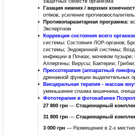
защитных свойств организма
Газация нижних / верхних конечнос
отёков, усиление противовоспалител
Противопаразитарная программа:
в
Экспертном
Коррекция состояния всего органи
системы; Состояния ЛОР-органов; Бро
системы; Эндокринной системы; Возд
инфекции в Почках, мочевом пузыре;
Аллергены; Вирусы; Бактерии; Грибки
Прессотерапия (аппаратный лимфо
дренажной функции выделительных ор
Висцеральная терапия - массаж вну
уменьшение спазма кишечника, очище
Фототерапия в фотокабинке Псорол
27 800 грн
—
Стационарный комплекс
31 800 грн
—
Стационарный комплекс
3 000 грн
— Размещение в 2-х местном