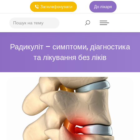
Зателефонувати
До лікаря
Радикуліт – симптоми, діагностика
та лікування без ліків