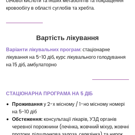
сечової кислоти та інших метаболітів та покращення
кровообігу в області суглобів та хребта.
Вартість лікування
Варіанти лікувальних програм
: стаціонарне
лікування на 5-10 діб, курс лікувального голодування
на 15 діб, амбулаторно
СТАЦІОНАРНА ПРОГРАМА НА 5 ДІБ
Проживання
у 2-х місному / 1-но місному номері
на 5-10 діб
Обстеження:
консультації лікарів, УЗД органів
черевної порожнини (печінка, жовчний міхур, жовчні
протоки, підшлункова залоза, селезінка) та нирок,