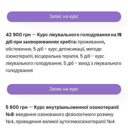
Запис на курс
42 900 грн
—
Курс лікувального голодування на 15
діб при захворюваннях хребта:
проживання
,
обстеження, 5 діб - курс детоксикації, методи
озонотерапії, вісцеральна терапія, 5 діб - курс
лікувального голодування, 5 діб - вихід з лікувального
голодування
Запис на курс
5 600 грн
—
Курс внутрішньовенної озонотерапії
№8
: введення озонованого фізіологічного розчину
№4, проведення великої аутогемоозонотерапії №4