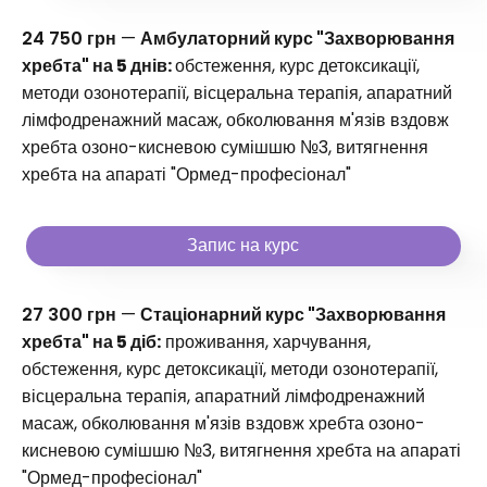
24 750 грн
—
Амбулаторний курс "Захворювання
хребта" на 5 днів:
обстеження, курс детоксикації,
методи озонотерапії, вісцеральна терапія, апаратний
лімфодренажний масаж, обколювання м'язів вздовж
хребта озоно-кисневою сумішшю №3, витягнення
хребта на апараті "Ормед-професіонал"
Запис на курс
27 300 грн
—
Стаціонарний курс "Захворювання
хребта" на 5 діб:
проживання, харчування,
обстеження, курс детоксикації, методи озонотерапії,
вісцеральна терапія, апаратний лімфодренажний
масаж, обколювання м'язів вздовж хребта озоно-
кисневою сумішшю №3, витягнення хребта на апараті
"Ормед-професіонал"