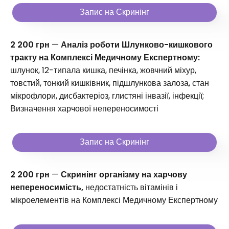
Запис на Скринінг
2 200 грн
—
Аналіз роботи Шлунково-кишкового
тракту на Комплексі Медичному Експертному:
шлунок, 12-типала кишка, печінка, жовчний міхур,
товстий, тонкий кишківник, підшлункова залоза, стан
мікрофлори, дисбактеріоз, глистяні інвазії, інфекції;
Визначення харчової непереносимості
Запис на Скринінг
2 200 грн
—
Скринінг організму на харчову
непереносимість,
недостатність вітамінів і
мікроелементів на Комплексі Медичному Експертному