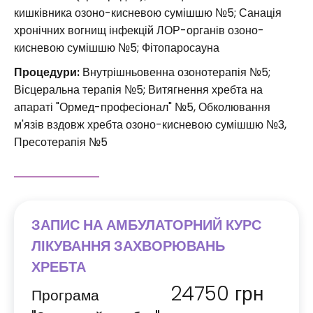
кишківника озоно-кисневою сумішшю №5; Санація
хронічних вогнищ інфекцій ЛОР-органів озоно-
кисневою сумішшю №5; Фітопаросауна
Процедури:
Внутрішньовенна озонотерапія №5;
Вісцеральна терапія №5; Витягнення хребта на
апараті "Ормед-професіонал" №5, Обколювання
м'язів вздовж хребта озоно-кисневою сумішшю №3,
Пресотерапія №5
ЗАПИС НА АМБУЛАТОРНИЙ КУРС
ЛІКУВАННЯ ЗАХВОРЮВАНЬ
ХРЕБТА
24750
грн
Програма