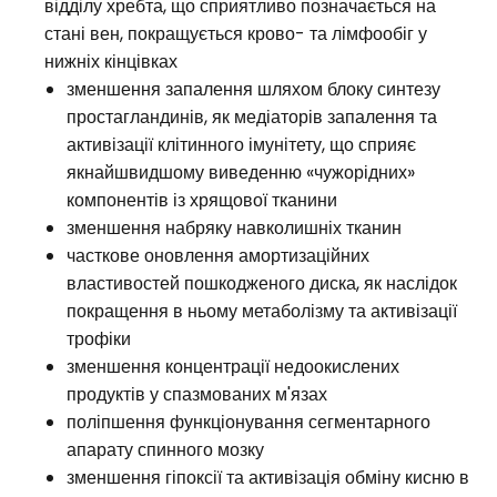
відділу хребта, що сприятливо позначається на
стані вен, покращується крово- та лімфообіг у
нижніх кінцівках
зменшення запалення шляхом блоку синтезу
простагландинів, як медіаторів запалення та
активізації клітинного імунітету, що сприяє
якнайшвидшому виведенню «чужорідних»
компонентів із хрящової тканини
зменшення набряку навколишніх тканин
часткове оновлення амортизаційних
властивостей пошкодженого диска, як наслідок
покращення в ньому метаболізму та активізації
трофіки
зменшення концентрації недоокислених
продуктів у спазмованих м'язах
поліпшення функціонування сегментарного
апарату спинного мозку
зменшення гіпоксії та активізація обміну кисню в