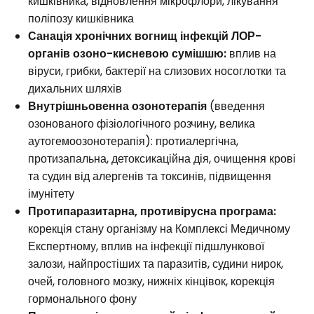
кишківника, відновлення мікрофлори, лікування
поліпозу кишківника
Санація хронічних вогнищ інфекцій ЛОР-
органів озоно-кисневою сумішшю:
вплив на
віруси, грибки, бактерії на слизових носоглотки та
дихальних шляхів
Внутрішньовенна озонотерапія
(введення
озонованого фізіологічного розчину, велика
аутогемоозонотерапія): протиалергічна,
протизапальна, детоксикаційна дія, очищення крові
та судин від алергенів та токсинів, підвищення
імунітету
Протипаразитарна, противірусна програма:
корекція стану організму на Комплексі Медичному
Експертному, вплив на інфекції підшлункової
залози, найпростіших та паразитів, судини нирок,
очей, головного мозку, нижніх кінцівок, корекція
гормонального фону