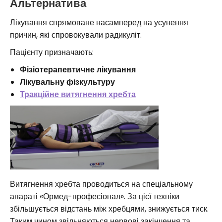
Альтернатива
Лікування спрямоване насамперед на усунення
причин, які спровокували радикуліт.
Пацієнту призначають:
Фізіотерапевтичне лікування
Лікувальну фізкультуру
Тракційне витягнення хребта
Витягнення хребта проводиться на спеціальному
апараті «Ормед-професіонал». За цієї техніки
збільшується відстань між хребцями, знижується тиск.
Таким чином звільняються нервові закінчення та