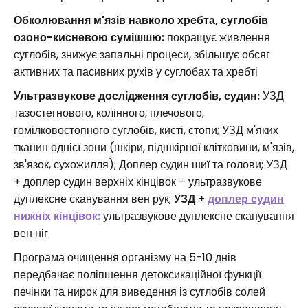
Обколювання м'язів навколо хребта, суглобів
озоно-кисневою сумішшю:
покращує живлення
суглобів, знижує запальні процеси, збільшує обсяг
активних та пасивних рухів у суглобах та хребті
Ультразвукове дослідження суглобів, судин:
УЗД
тазостегнового, колінного, плечового,
гомілковостопного суглобів, кисті, стопи; УЗД м'яких
тканин однієї зони (шкіри, підшкірної клітковини, м'язів,
зв'язок, сухожилля); Доплер судин шиї та голови; УЗД
+ доплер судин верхніх кінцівок – ультразвукове
дуплексне сканування вен рук;
УЗД +
доплер судин
нижніх кінцівок:
ультразвукове дуплексне сканування
вен ніг
Програма очищення організму на 5-10 днів
передбачає поліпшення детоксикаційної функції
печінки та нирок для виведення із суглобів солей