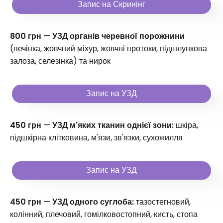
Запис на Скринінг
800 грн
—
УЗД органів черевної порожнини
(печінка, жовчний міхур, жовчні протоки, підшлункова
залоза, селезінка) та нирок
Запис на УЗД
450 грн
—
УЗД м'яких тканин однієї зони:
шкіра,
підшкірна клітковина, м'язи, зв'язки, сухожилля
Запис на УЗД
450 грн
—
УЗД одного суглоба:
тазостегновий,
колінний, плечовий, гомілковостопний, кисть, стопа