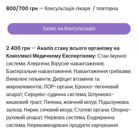
800/700 грн
— Консультація лікаря / повторна
Запис на Консультацію
2 400 грн
—
Аналіз стану всього організму на
Комплексі Медичному Експертному:
Стан імунної
системи; Алергени; Вірусне навантаження;
Бактеріальне навантаження; Навантаження грибками;
Виявлені гельмінти; Дефіцит вітамінів та
мікроелементів; ЛОР-органи; Бронхо-легеневий
апарат; Серцево-судинна система; Шлунково-
кишковий тракт; Печінка, жовчний міхур; Підшлункова
залоза; Нирки, сечовий міхур; Статеві органи; Опорно-
руховий апарат; Нервова система; Ендокринна
система; Нерекомендовані продукти харчування