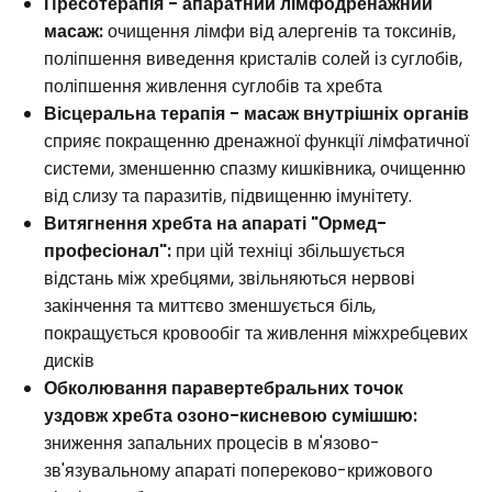
Пресотерапія - апаратний лімфодренажний
масаж:
очищення лімфи від алергенів та токсинів,
поліпшення виведення кристалів солей із суглобів,
поліпшення живлення суглобів та хребта
Вісцеральна терапія - масаж внутрішніх органів
сприяє покращенню дренажної функції лімфатичної
системи, зменшенню спазму кишківника, очищенню
від слизу та паразитів, підвищенню імунітету.
Витягнення хребта на апараті "Ормед-
професіонал":
при цій техніці збільшується
відстань між хребцями, звільняються нервові
закінчення та миттєво зменшується біль,
покращується кровообіг та живлення міжхребцевих
дисків
Обколювання паравертебральних точок
уздовж хребта озоно-кисневою сумішшю:
зниження запальних процесів в м'язово-
зв'язувальному апараті попереково-крижового