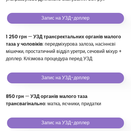
Запис на УЗД-доплер
1 250 грн
—
УЗД трансректальних органів малого
таза у чоловіків
: передміхурова залоза, насіннєві
мішечки, простатичний відділ уретри, сечовий міхур +
доплер. Клізмова процедура перед УЗД
Запис на УЗД-доплер
850 грн
—
УЗД органів малого таза
трансвагінально
: матка, яєчники, придатки
Запис на УЗД-доплер