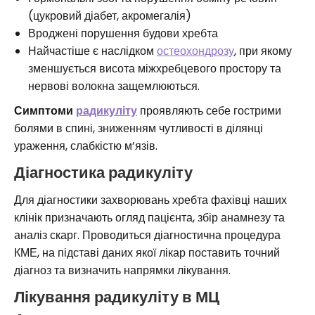
(цукровий діабет, акромегалія)
Вроджені порушення будови хребта
Найчастіше є наслідком
остеохондрозу
, при якому
зменшується висота міжхребцевого простору та
нервові волокна защемлюються.
Симптоми
радикуліту
проявляють себе гострими
болями в спині, зниженням чутливості в ділянці
ураження, слабкістю м’язів.
Діагностика радикуліту
Для діагностики захворювань хребта фахівці наших
клінік призначають огляд пацієнта, збір анамнезу та
аналіз скарг. Проводиться діагностична процедура
КМЕ, на підставі даних якої лікар поставить точний
діагноз та визначить напрямки лікування.
Лікування радикуліту в МЦ