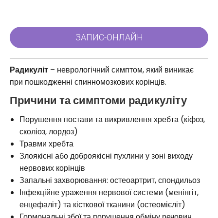
Радикуліт
– неврологічний симптом, який виникає
при пошкодженні спинномозкових корінців.
Причини та симптоми радикуліту
Порушення постави та викривлення хребта (кіфоз,
сколіоз, лордоз)
Травми хребта
Злоякісні або доброякісні пухлини у зоні виходу
нервових корінців
Запальні захворювання: остеоартрит, спондильоз
Інфекційне ураження нервової системи (менінгіт,
енцефаліт) та кісткової тканини (остеомієліт)
Гормональні збої та порушення обміну речовин