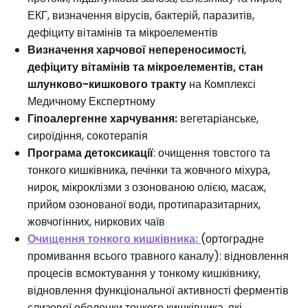
ЕКГ, визначення вірусів, бактерій, паразитів,
дефіциту вітамінів та мікроелементів
Визначення харчової непереносимості
,
дефіциту вітамінів та мікроелементів, стан
шлунково-кишкового тракту
на Комплексі
Медичному Експертному
Гіпоалергенне харчування:
вегетаріанське,
сироїдіння, сокотерапія
Програма детоксикації
: очищення товстого та
тонкого кишківника, печінки та жовчного міхура,
нирок, мікроклізми з озонованою олією, масаж,
прийом озонованої води, протипаразитарних,
жовчогінних, ниркових чаїв
Очищення тонкого кишківника:
(ортоградне
промивання всього травного каналу): відновлення
процесів всмоктування у тонкому кишківнику,
відновлення функціональної активності ферментів
слизової оболонки тонкого кишківника, які