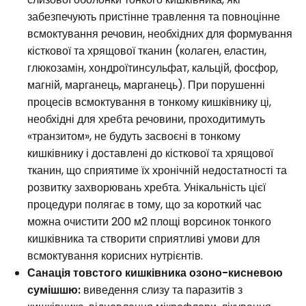
забезпечують пристінне травлення та повноцінне
всмоктування речовин, необхідних для формування
кісткової та хрящової тканин (колаген, еластин,
глюкозамін, хондроїтинсульфат, кальцій, фосфор,
магній, марганець, марганець). При порушенні
процесів всмоктування в тонкому кишківнику ці,
необхідні для хребта речовини, проходитимуть
«транзитом», не будуть засвоєні в тонкому
кишківнику і доставлені до кісткової та хрящової
тканин, що сприятиме їх хронічній недостатності та
розвитку захворювань хребта. Унікальність цієї
процедури полягає в тому, що за короткий час
можна очистити 200 м2 площі ворсинок тонкого
кишківника та створити сприятливі умови для
всмоктування корисних нутрієнтів.
Санація товстого кишківника озоно-кисневою
сумішшю:
виведення слизу та паразитів з