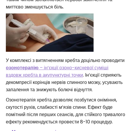
миттєво зменшується біль.
У комплексі з витягненням хребта доцільно проводити
озонотерапію
– ін’єкції озоно-кисневої суміші
вздовж хребта в акупунктурні точки
. Ін’єкції сприяють
декомпресії корінців нервів спинного мозку, усувають
запалення та знижують болючі відчуття.
Озонотерапія хребта дозволяє позбутися оніміння,
скутості рухів, слабкості м’язів спини. Ефект буде
помітний після перших сеансів, для стійкого тривалого
ефекту рекомендується провести 8-10 процедур.