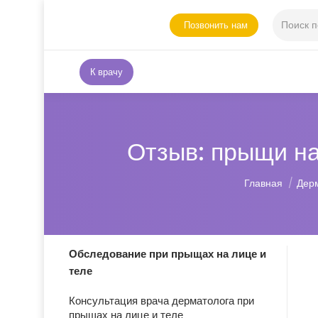
Позвонить нам
К врачу
Отзыв: прыщи на
Вы здесь:
Главная
Дер
Обследование при прыщах на лице и
теле
Консультация врача дерматолога при
прыщах на лице и теле