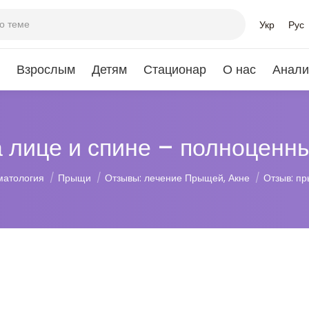
Укр
Рус
Взрослым
Детям
Стационар
О нас
Анали
 лице и спине – полноценн
матология
Прыщи
Отзывы: лечение Прыщей, Акне
Отзыв: п