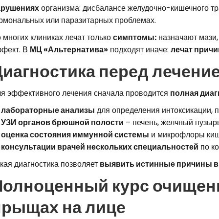
арушениях
организма: дисбалансе желудочно-кишечного трак
рмональных или паразитарных проблемах.
 многих клиниках лечат только
симптомы:
назначают мази,
фект. В
МЦ «Альтернатива»
подходят иначе:
лечат причи
Диагностика перед лечени
я эффективного лечения сначала проводится
полная диаг
лабораторные анализы
для определения интоксикации, 
УЗИ органов брюшной полости
– печень, желчный пузырь
оценка состояния иммунной системы
и микрофлоры киш
консультации врачей нескольких специальностей
по к
кая диагностика позволяет
выявить истинные причины 
Полноценный курс очищени
прыщах на лице