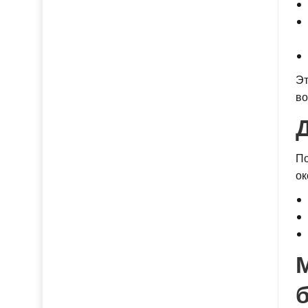
Эт
во
По
ок
б