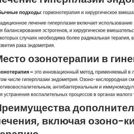
бычные подходы
: гормонотерапия и хирургическое вмеша
адиционное лечение гиперплазии включает использование 
я балансирования эстрогенов, и хирургическое вмешательс
которых случаях необходима более радикальная терапия, в
звития рака эндометрия.
Место озонотерапии в гин
онотерапия –
это инновационный метод, применяемый в л
том числе гиперплазии эндометрия. Озоно-кислорродная с
отивовоспалительным, антибактериальным и иммуномодул
я устранения воспалительных процессов в органах малого 
Преимущества дополните
лечения, включая озоно-
терапию