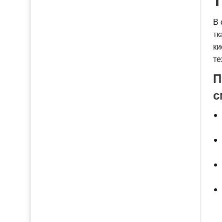
В 
тк
ки
те
П
с