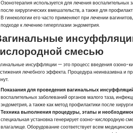
Озонотерапия используется для лечения воспалительных з
после хирургических вмешательств, а также для профилакт
В гинекологии его часто применяют при лечении вагинитов
подходе к лечению гиперплазии эндометрия.
Вагинальные инсуффляци
кислородной смесью
гинальные инсуффляции — это процесс введения озоно-ки
стижения лечебного эффекта. Процедура неинвазивна и пра
нут.
Показания для проведения вагинальных инсуффляци
воспалительных заболеваний органов малого таза, инфекц
эндометрия, а также как метод профилактики после хирург
Техника выполнения процедуры, этапы и необходимо
специальная установка генерирует озоно-кислородную смес
влагалище. Оборудование соответствует всем медицинским