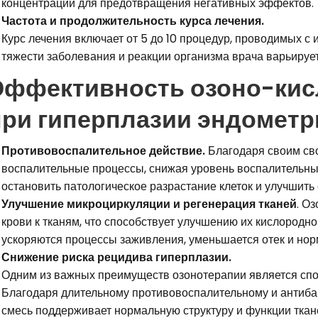
концентрации для предотвращения негативных эффектов.
Частота и продолжительность курса лечения.
Курс лечения включает от 5 до 10 процедур, проводимых с 
тяжести заболевания и реакции организма врача варьирует
Эффективность озоно-кис
при гиперплазии эндометр
Противовоспалительное действие.
Благодаря своим св
воспалительные процессы, снижая уровень воспалительных
остановить патологическое разрастание клеток и улучшить 
Улучшение микроциркуляции и регенерация тканей
. О
крови к тканям, что способствует улучшению их кислородно
ускоряются процессы заживления, уменьшается отек и но
Снижение риска рецидива гиперплазии.
Одним из важных преимуществ озонотерапии является спо
Благодаря длительному противовоспалительному и антиба
смесь поддерживает нормальную структуру и функции ткан