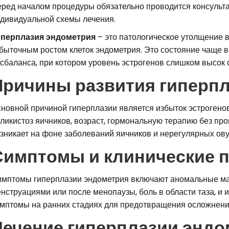
ред началом процедуры обязательно проводится консульт
дивидуальной схемы лечения.
иперплазия эндометрия
– это патологическое утолщение в
быточным ростом клеток эндометрия. Это состояние чаще в
сбаланса, при котором уровень эстрогенов слишком высок 
Причины развития гиперп
новной причиной гиперплазии является избыток эстрогено
ликистоз яичников, возраст, гормональную терапию без про
зникает на фоне заболеваний яичников и нерегулярных ову
Симптомы и клинические 
мптомы гиперплазии эндометрия включают аномальные ма
нструациями или после менопаузы, боль в области таза, и 
мптомы на ранних стадиях для предотвращения осложнени
Лечение гиперплазии эндо