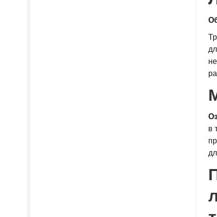
О
Тр
дл
не
ра
Оз
в 
пр
дл