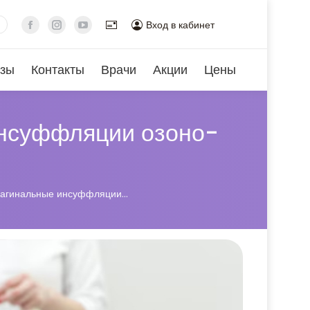
Вход в кабинет
зы
Контакты
Врачи
Акции
Цены
инсуффляции озоно-
 Вагинальные инсуффляции…