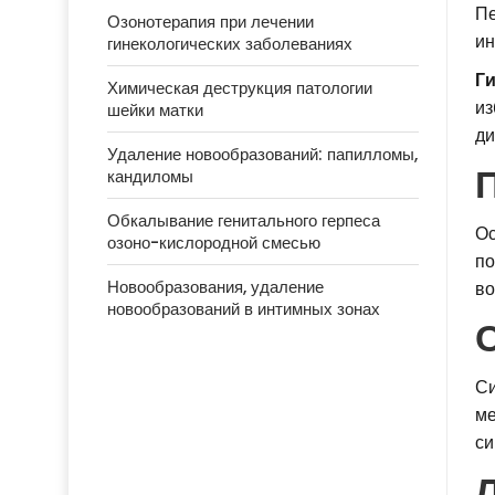
Пе
Озонотерапия при лечении
ин
гинекологических заболеваниях
Г
Химическая деструкция патологии
из
шейки матки
ди
Удаление новообразований: папилломы,
кандиломы
Обкалывание генитального герпеса
Ос
озоно-кислородной смесью
по
Новообразования, удаление
во
новообразований в интимных зонах
Си
ме
си