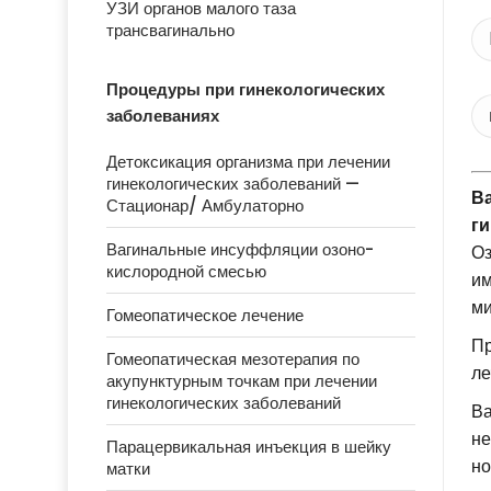
УЗИ органов малого таза
трансвагинально
Процедуры при гинекологических
заболеваниях
Детоксикация организма при лечении
гинекологических заболеваний —
В
Стационар/ Амбулаторно
г
Вагинальные инсуффляции озоно-
Оз
кислородной смесью
им
ми
Гомеопатическое лечение
Пр
Гомеопатическая мезотерапия по
ле
акупунктурным точкам при лечении
гинекологических заболеваний
Ва
не
Парацервикальная инъекция в шейку
но
матки