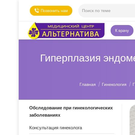
Позвонить нам
К врачу
Гиперплазия эндом
Вы здесь:
Главная
Гинекология
Г
Обследование при гинекологических
заболеваниях
Консультация гинеколога