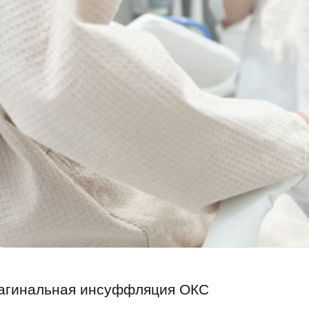
агинальная инсуффляция ОКС