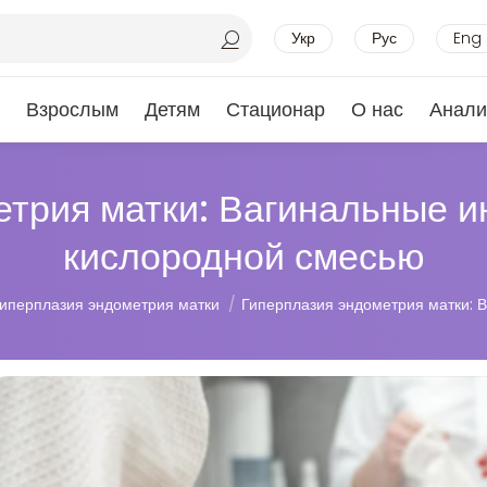
Укр
Рус
Eng
Взрослым
Детям
Стационар
О нас
Анали
етрия матки: Вагинальные 
кислородной смесью
иперплазия эндометрия матки
Гиперплазия эндометрия матки: