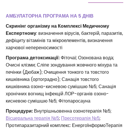
АМБУЛАТОРНА ПРОГРАМА НА 5 ДНІВ
Скринінг організму на Комплексі Медичному
Експертному
: визначення вірусів, бактерій, паразитів,
дефіциту вітамінів та мікроелементів, визначення
харчової непереносимості
Програма детоксикації:
Фіточаї; Озонована вода;
Очисні клізми; Сліпе зондування жовчного міхура та
печінки (Дюбаж); Очищення тонкого та товстого
кишківника (ортоградно); Санація товстого
кишківника озоно-кисневою сумішшю №5; Санація
хронічних вогнищ інфекцій ЛОР-органів озоно-
кисневою сумішшю №5; Фітопаросауна
Процедури:
Внутрішньовенна озонотерапія №5;
Вісцеральна терапія №5
;
Пресотерапія №5
;
Протипаразитарний комплекс: ЕнергоІнформоТерапія