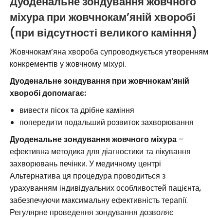
Дуоденальне зондування жовчного
міхура при жовчнокам’яній хворобі
(при відсутності великого каміння)
Жовчнокам’яна хвороба супроводжується утворенням
конкрементів у жовчному міхурі.
Дуоденальне зондування при жовчнокам’яній
хворобі допомагає:
вивести пісок та дрібне каміння
попередити подальший розвиток захворювання
Дуоденальне зондування жовчного міхура
–
ефективна методика для діагностики та лікування
захворювань печінки. У медичному центрі
Альтернатива ця процедура проводиться з
урахуванням індивідуальних особливостей пацієнта,
забезпечуючи максимальну ефективність терапії.
Регулярне проведення зондування дозволяє