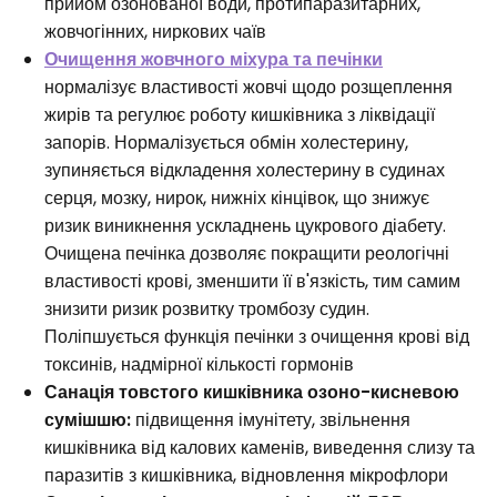
прийом озонованої води, протипаразитарних,
жовчогінних, ниркових чаїв
Очищення жовчного міхура та печінки
нормалізує властивості жовчі щодо розщеплення
жирів та регулює роботу кишківника з ліквідації
запорів. Нормалізується обмін холестерину,
зупиняється відкладення холестерину в судинах
серця, мозку, нирок, нижніх кінцівок, що знижує
ризик виникнення ускладнень цукрового діабету.
Очищена печінка дозволяє покращити реологічні
властивості крові, зменшити її в'язкість, тим самим
знизити ризик розвитку тромбозу судин.
Поліпшується функція печінки з очищення крові від
токсинів, надмірної кількості гормонів
Санація товстого кишківника озоно-кисневою
сумішшю:
підвищення імунітету, звільнення
кишківника від калових каменів, виведення слизу та
паразитів з кишківника, відновлення мікрофлори