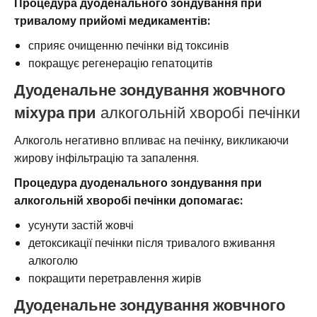
Процедура дуоденального зондування при
тривалому прийомі медикаментів:
сприяє очищенню печінки від токсинів
покращує регенерацію гепатоцитів
Дуоденальне зондування жовчного
міхура при
алкогольній хворобі печінки
Алкоголь негативно впливає на печінку, викликаючи
жирову інфільтрацію та запалення.
Процедура дуоденального зондування при
алкогольній хворобі печінки допомагає:
усунути застій жовчі
детоксикації печінки після тривалого вживання
алкоголю
покращити перетравлення жирів
Дуоденальне зондування жовчного