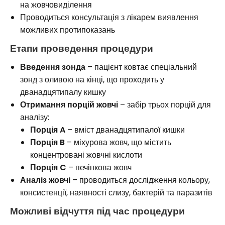
на жовчовиділення
Проводиться консультація з лікарем виявлення
можливих протипоказань
Етапи проведення процедури
Введення зонда
– пацієнт ковтає спеціальний
зонд з оливою на кінці, що проходить у
дванадцятипалу кишку
Отримання порцій жовчі
– забір трьох порцій для
аналізу:
Порція A
– вміст дванадцятипалої кишки
Порція B
– міхурова жовч, що містить
концентровані жовчні кислоти
Порція C
– печінкова жовч
Аналіз жовчі
– проводиться дослідження кольору,
консистенції, наявності слизу, бактерій та паразитів
Можливі відчуття під час процедури