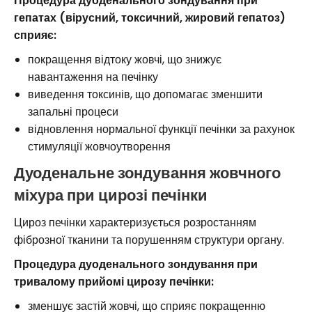
Процедура дуоденального зондування при
гепатах (вірусний, токсичний, жировий гепатоз)
сприяє:
покращення відтоку жовчі, що знижує
навантаження на печінку
виведення токсинів, що допомагає зменшити
запальні процеси
відновлення нормальної функції печінки за рахунок
стимуляції жовчоутворення
Дуоденальне зондування жовчного
міхура при цирозі печінки
Цироз печінки характеризується розростанням
фіброзної тканини та порушенням структури органу.
Процедура дуоденального зондування при
тривалому прийомі цирозу печінки:
зменшує застій жовчі, що сприяє покращенню