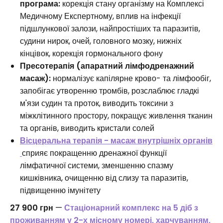
програма:
корекція стану організму на Комплексі
Медичному Експертному, вплив на інфекції
підшлункової залози, найпростіших та паразитів,
судини нирок, очей, головного мозку, нижніх
кінцівок, корекція гормонального фону
Пресотерапія (апаратний лімфодренажний
масаж):
нормалізує капілярне крово- та лімфообіг,
запобігає утворенню тромбів, розслаблює гладкі
м'язи судин та проток, виводить токсини з
міжклітинного простору, покращує живлення тканин
та органів, виводить кристали солей
Вісцеральна терапія - масаж внутрішніх органів
сприяє покращенню дренажної функції
лімфатичної системи, зменшенню спазму
кишківника, очищенню від слизу та паразитів,
підвищенню імунітету
27 900 грн
—
Стаціонарний комплекс на 5 діб з
проживанням у 2-х місному н
о
мері, харчуванням,