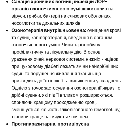
Санація хронічних вогнищ інфекцій ЛОР-
органів озоно-кисневою сумішшю:
вплив на
віруси, грибки, бактерії на слизових оболонках
носоглотки та дихальних шляхів
Озонотерапія внутрішньовенна:
очищення крові
та судин, капіляротерапія, введення в організм
озоно-кисневої суміші. Чинить різнобічну
профілактичну та лікувальну дію. В основі
ураження очей, нервової системи, нижніх кінцівок
при цукровому діабеті лежать зміни найдрібніших
судин та порушення живлення тканин, що
призводить до їх гіпоксії та виникнення ускладнень.
Однією з точок застосування озонотерапії якраз і є
дрібні судини, які під її впливом розширюються,
сприяючи кращому проходженню крові,
зменшується кількість гліколізованого гемоглобіну,
тканини краще насичуються киснем
Протипаразитарна, противірусна