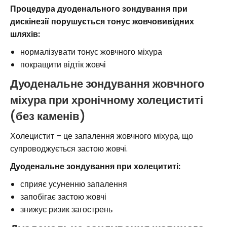
Процедура дуоденального зондування при
дискінезії порушується тонус жовчовивідних
шляхів:
нормалізувати тонус жовчного міхура
покращити відтік жовчі
Дуоденальне зондування жовчного
міхура при хронічному холециститі
(без каменів)
Холецистит – це запалення жовчного міхура, що
супроводжується застою жовчі.
Дуоденальне зондування при холецититі:
сприяє усуненню запалення
запобігає застою жовчі
знижує ризик загострень