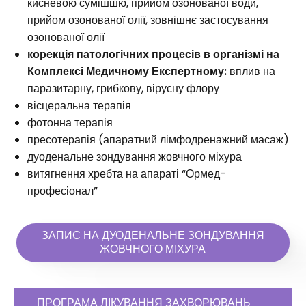
кисневою сумішшю, прийом озонованої води,
прийом озонованої олії, зовнішнє застосування
озонованої олії
корекція патологічних процесів в організмі на
Комплексі Медичному Експертному:
вплив на
паразитарну, грибкову, вірусну флору
вісцеральна терапія
фотонна терапія
пресотерапія (апаратний лімфодренажний масаж)
дуоденальне зондування жовчного міхура
витягнення хребта на апараті “Ормед-
професіонал”
ЗАПИС НА ДУОДЕНАЛЬНЕ ЗОНДУВАННЯ
ЖОВЧНОГО МІХУРА
ПРОГРАМА ЛІКУВАННЯ ЗАХВОРЮВАНЬ