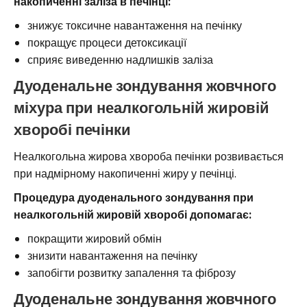
накопиченні заліза в печінці:
знижує токсичне навантаження на печінку
покращує процеси детоксикації
сприяє виведенню надлишків заліза
Дуоденальне зондування жовчного
міхура при неалкогольній жировій
хворобі печінки
Неалкогольна жирова хвороба печінки розвивається
при надмірному накопиченні жиру у печінці.
Процедура дуоденального зондування при
неалкогольній жировій хворобі допомагає:
покращити жировий обмін
знизити навантаження на печінку
запобігти розвитку запалення та фіброзу
Дуоденальне зондування жовчного