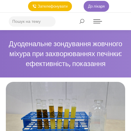
Зателефонувати
До лікаря
Дуоденальне зондування жовчного
міхура при захворюваннях печінки:
ефективність, показання