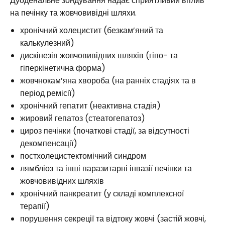
Дуоденальне зондування надає сприятливий вплив
на печінку та жовчовивідні шляхи.
хронічний холецистит (безкам’яний та
калькулезний)
дискінезія жовчовивідних шляхів (гіпо- та
гіперкінетична форма)
жовчнокам’яна хвороба (на ранніх стадіях та в
період ремісії)
хронічний гепатит (неактивна стадія)
жировий гепатоз (стеатогепатоз)
цироз печінки (початкові стадії, за відсутності
декомпенсації)
постхолецистектомічний синдром
лямбліоз та інші паразитарні інвазії печінки та
жовчовивідних шляхів
хронічний панкреатит (у складі комплексної
терапії)
порушення секреції та відтоку жовчі (застій жовчі,