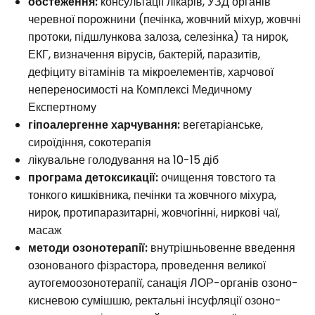
обстеження:
консультації лікарів, УЗД органів
черевної порожнини (печінка, жовчний міхур, жовчні
протоки, підшлункова залоза, селезінка) та нирок,
ЕКГ, визначення вірусів, бактерій, паразитів,
дефіциту вітамінів та мікроелементів, харчової
непереносимості на Комплексі Медичному
Експертному
гіпоалергенне харчування:
вегетаріанське,
сироїдіння, сокотерапія
лікувальне голодування на 10-15 діб
програма детоксикації:
очищення товстого та
тонкого кишківника, печінки та жовчного міхура,
нирок, протипаразитарні, жовчогінні, ниркові чаї,
масаж
методи озонотерапії:
внутрішньовенне введення
озонованого фізрастора, проведення великої
аутогемоозонотерапії, санація ЛОР-органів озоно-
кисневою сумішшю, ректальні інсуфляції озоно-