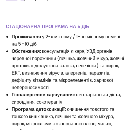
СТАЦІОНАРНА ПРОГРАМА НА 5 ДІБ
Проживання
у 2-х місному / 1-но місному номері
на 5 -10 діб
Обстеження:
консультація лікаря, УЗД органів
черевної порожнини (печінка, жовчний міхур, жовчні
протоки, підшлункова залоза, селезінка) та нирок,
ЕКГ, визначення вірусів, алергенів, паразитів,
дефіциту вітамінів та мікроелементів, харчової
непереносимості
Гіпоалергенне харчування:
вегетаріанська дієта,
сироїдіння, сокотерапія
Програма детоксикації:
очищення товстого та
тонкого кишківника, печінки та жовчного міхура,
нирок, мікроклізми з озонованою олією, масаж,