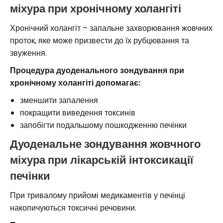
міхура при хронічному холангіті
Хронічний холангіт – запальне захворювання жовчних
проток, яке може призвести до їх рубцювання та
звуження.
Процедура дуоденального зондування при
хронічному холангіті допомагає:
зменшити запалення
покращити виведення токсинів
запобігти подальшому пошкодженню печінки
Дуоденальне зондування жовчного
міхура при лікарській інтоксикації
печінки
При тривалому прийомі медикаментів у печінці
накопичуються токсичні речовини.