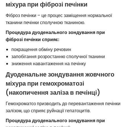
міхура при фіброзі печінки
Фіброз печінки – це процес заміщення нормальної
тканини печінки сполучною тканиною.
Процедура дуоденального зондування при
фіброзі печінки сприяє:
покращення обміну речовин
запобігання розростанню сполучної тканини
зниження навантаження на печінку
Дуоденальне зондування жовчного
міхура при гемохроматозі
(накопичення заліза в печінці)
Гемохроматоз призводить до перевантаження печінки
залізом, що сприяє руйнації гепатоцитів.
Процедура дуоденального зондування при