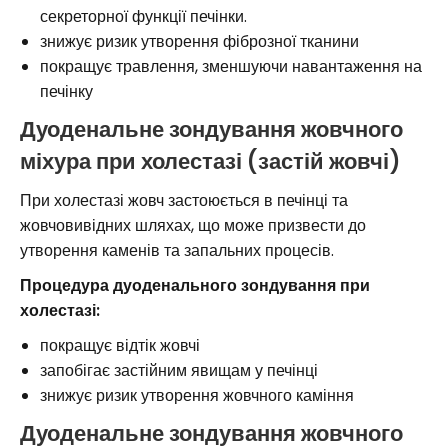
секреторної функції печінки.
знижує ризик утворення фіброзної тканини
покращує травлення, зменшуючи навантаження на
печінку
Дуоденальне зондування жовчного
міхура при холестазі (застій жовчі)
При холестазі жовч застоюється в печінці та
жовчовивідних шляхах, що може призвести до
утворення каменів та запальних процесів.
Процедура дуоденального зондування при
холестазі:
покращує відтік жовчі
запобігає застійним явищам у печінці
знижує ризик утворення жовчного каміння
Дуоденальне зондування жовчного