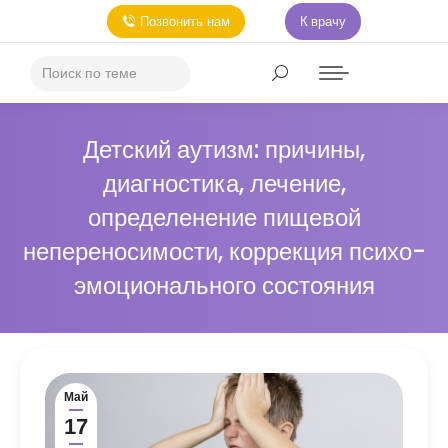
Позвонить нам
К врачу
Детский аутизм: причины,
диагностика, лечение,
определенение пищевой
непереносимости, коррекция психо-
эмоционального состояния
Май
17