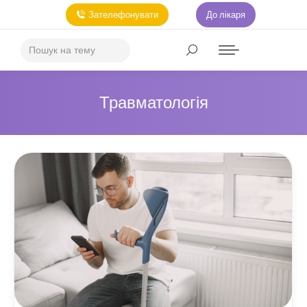
Зателефонувати
До лікаря
Травматологія