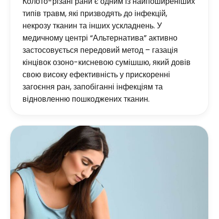
Колото-різані рани є одним із найпоширеніших
типів травм, які призводять до інфекцій,
некрозу тканин та інших ускладнень. У
медичному центрі “Альтернатива” активно
застосовується передовий метод – газація
кінцівок озоно-кисневою сумішшю, який довів
свою високу ефективність у прискоренні
загоєння ран, запобіганні інфекціям та
відновленню пошкоджених тканин.