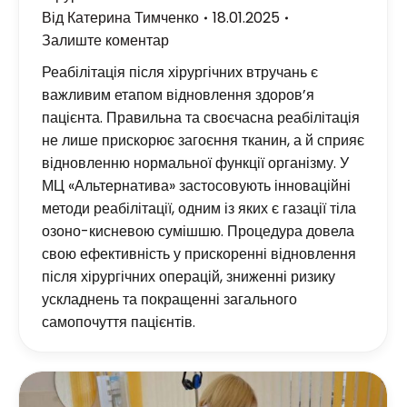
Від
Катерина Тимченко
18.01.2025
Залиште коментар
Реабілітація після хірургічних втручань є
важливим етапом відновлення здоров’я
пацієнта. Правильна та своєчасна реабілітація
не лише прискорює загоєння тканин, а й сприяє
відновленню нормальної функції організму. У
МЦ «Альтернатива» застосовують інноваційні
методи реабілітації, одним із яких є газації тіла
озоно-кисневою сумішшю. Процедура довела
свою ефективність у прискоренні відновлення
після хірургічних операцій, зниженні ризику
ускладнень та покращенні загального
самопочуття пацієнтів.