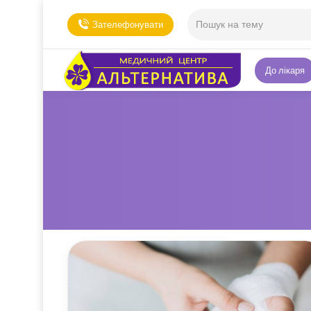
Зателефонувати
До лікаря