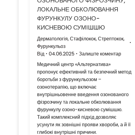
ОЗОНОВАНОГО ФІЗРОЗЧИНУ,
ЛОКАЛЬНЕ ОБКОЛЮВАННЯ
ФУРУНКУЛУ ОЗОНО-
КИСНЕВОЮ СУМІШШЮ
Дерматологія
,
Стафілокок
,
Стрептокок
,
Фурункульоз
Від
04.06.2025
Залиште коментар
Медичний центр «Альтернатива»
пропонує ефективний та безпечний метод
боротьби з фурункульозом –
озонотерапію, що включає
внутрішньовенне введення озонованого
фізрозчину та локальне обколювання
фурункулу озоно-кисневою сумішшю.
Такий комплексний підхід дозволяє
усунути як зовнішні прояви хвороби, а й її
глибокі внутрішні причини.