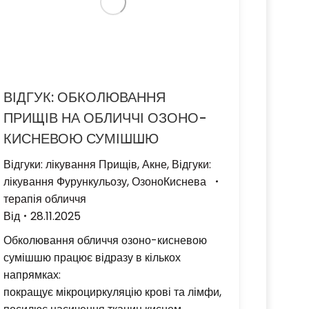
ВІДГУК: ОБКОЛЮВАННЯ
ПРИЩІВ НА ОБЛИЧЧІ ОЗОНО-
КИСНЕВОЮ СУМІШШЮ
Відгуки: лікування Прищів, Акне
,
Відгуки:
лікування Фурункульозу
,
ОзоноКиснева
терапія обличчя
Від
28.11.2025
Обколювання обличчя озоно-кисневою
сумішшю працює відразу в кількох
напрямках:
покращує мікроциркуляцію крові та лімфи,