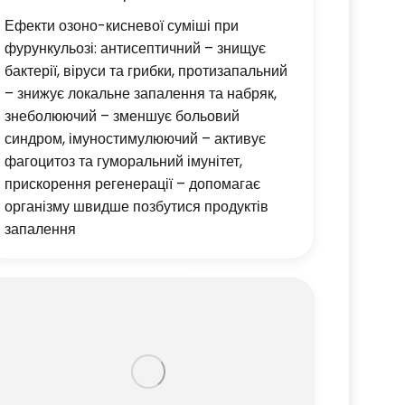
Ефекти озоно-кисневої суміші при
фурункульозі: антисептичний – знищує
бактерії, віруси та грибки, протизапальний
– знижує локальне запалення та набряк,
знеболюючий – зменшує больовий
синдром, імуностимулюючий – активує
фагоцитоз та гуморальний імунітет,
прискорення регенерації – допомагає
організму швидше позбутися продуктів
запалення