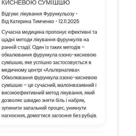
КИСНЕВОЮ СУМІШШЮ
Відгуки: лікування Фурункульозу
Від
Катерина Тимченко
12.11.2025
Сучасна медицина пропонує ефективні та
щадні методи лікування фурункулів на
ранній стадії. Один із таких методів –
обкалювання фурункула озоно-кисневою
сумішшю, яке успішно застосовується в
медичному центрі «Альтернатива».
Обколювання фурункула озоно-кисневою
сумішшю – це сучасний, малоінвазивний і
високоефективний метод лікування, який
дозволяє швидко зняти біль і набряк,
зупинити запальний процес, уникнути
нагноєння, домогтися загоєння без рубців.