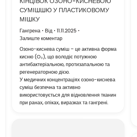
КІНЦІВОК ОЗОНО-КИСНЕВОЮ
СУМІШШЮ У ПЛАСТИКОВОМУ
МІШКУ
Гангрена
Від
11.11.2025
Залиште коментар
Озоно-киснева суміш – це активна форма
кисню (O₃), що володіє потужною
антибактеріальною, протизапальною та
регенераторною дією.
У медичних концентраціях озоно-киснева
суміш безпечна та активно
використовується для відновлення тканин
при ранах, опіках, виразках та гангрені.