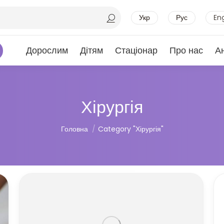
Укр
Рус
En
Дорослим
Дітям
Стаціонар
Про нас
А
Хірургія
Ви тут:
Головна
Category "Хірургія"