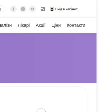
g
Вхід в кабінет
налізи
Лікарі
Акції
Ціни
Контакти