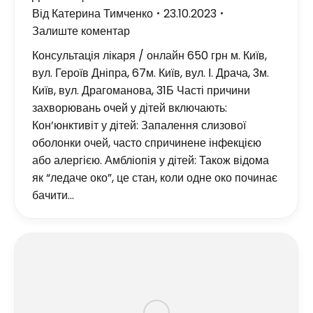
Від
Катерина Тимченко
23.10.2023
Залиште коментар
Консультація лікаря / онлайн 650 грн м. Київ,
вул. Героїв Дніпра, 67м. Київ, вул. І. Драча, 3м.
Київ, вул. Драгоманова, 31Б Часті причини
захворювань очей у дітей включають:
Кон’юнктивіт у дітей: Запалення слизової
оболонки очей, часто спричинене інфекцією
або алергією. Амбліопія у дітей: Також відома
як “ледаче око”, це стан, коли одне око починає
бачити…