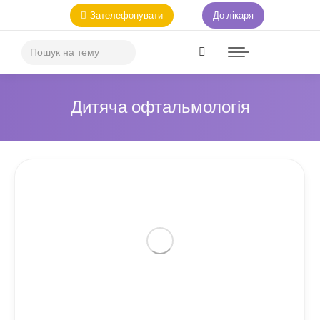
Зателефонувати
До лікаря
Дитяча офтальмологія