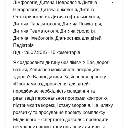
Лімфологія
,
Дитяча Неврологія
,
Дитяча
Нефрологія
,
Дитяча онкологія
,
Дитяча
Отоларингологія
,
Дитяча офтальмологія
,
Дитяча Паразитологія
,
Дитяча Психіатрія
,
Дитяча Ревматологія
,
Дитяча Урологія
,
Дитяча Флебологія
,
Діагностика для дітей
,
Педіатрія
Від
28.07.2015
15 коментарів
Як оздоровити дитину без ліків? У Вас, дорогі
батьки, з’явилася можливість покращити
здоров’я Вашої дитини. Здійснення проекту
«Програма оздоровлення для дітей»
передбачає необхідність складання та
реалізації персональної програми контролю,
підтримки та корекції стану здоров’я. На шляху
розвитку та просування проекту Комплексу
Медичного Експертного дозволяє проводити
регулярну оцінку стану організму дитини та