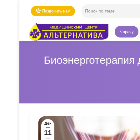
Позвонить нам
К врачу
Биоэнерготерапия 
Дек
11