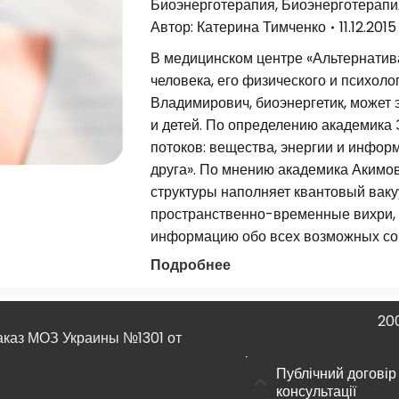
Биоэнерготерапия
,
Биоэнерготерапи
Автор:
Катерина Тимченко
11.12.2015
В медицинском центре «Альтернатив
человека, его физического и психол
Владимирович, биоэнергетик, может
и детей. По определению академика 
потоков: вещества, энергии и инфор
друга». По мнению академика Акимо
структуры наполняет квантовый ваку
пространственно-временные вихри, 
информацию обо всех возможных соб
Подробнее
20
Наказ МОЗ Украины №1301 от
Публічний договір
консультації