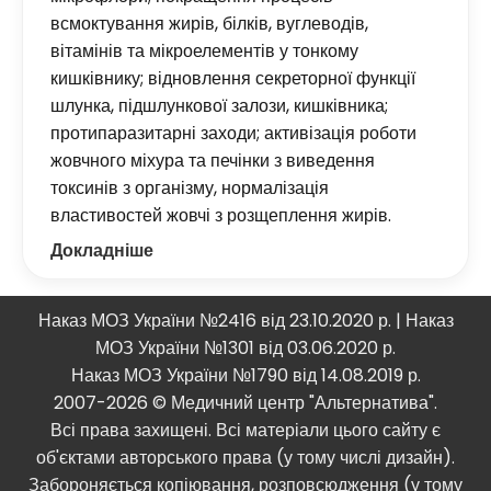
всмоктування жирів, білків, вуглеводів,
вітамінів та мікроелементів у тонкому
кишківнику; відновлення секреторної функції
шлунка, підшлункової залози, кишківника;
протипаразитарні заходи; активізація роботи
жовчного міхура та печінки з виведення
токсинів з організму, нормалізація
властивостей жовчі з розщеплення жирів.
Докладніше
Наказ МОЗ України №2416 від 23.10.2020 р. | Наказ
МОЗ України №1301 від 03.06.2020 р.
Наказ МОЗ України №1790 від 14.08.2019 р.
2007-2026 © Медичний центр "Альтернатива".
Всі права захищені. Всі матеріали цього сайту є
об'єктами авторського права (у тому числі дизайн).
Забороняється копіювання, розповсюдження (у тому