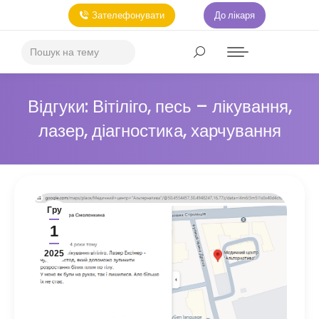
Зателефонувати
До лікаря
Відгуки: Вітіліго, песь – лікування,
лазер, діагностика, харчування
Гру
1
2025