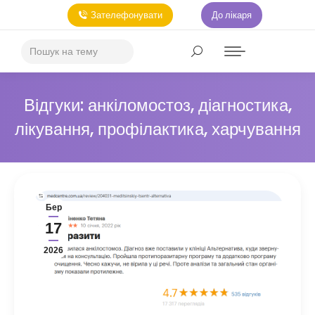
Зателефонувати
До лікаря
Відгуки: анкіломостоз, діагностика,
лікування, профілактика, харчування
Бер
17
2026