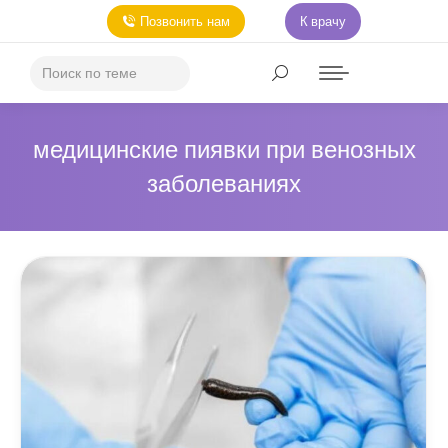
Позвонить нам
К врачу
медицинские пиявки при венозных
заболеваниях