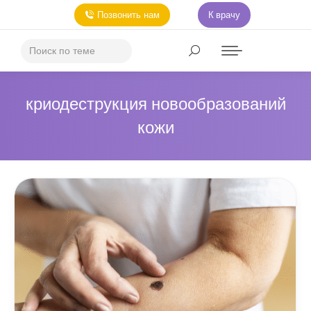
Позвонить нам
К врачу
криодеструкция новообразований
кожи