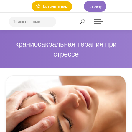
Позвонить нам
К врачу
краниосакральная терапия при
стрессе