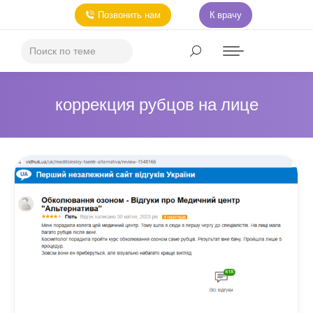
Позвонить нам
К врачу
коррекция рубцов на лице