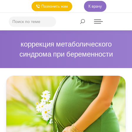
Позвонить нам
К врачу
коррекция метаболического
синдрома при беременности