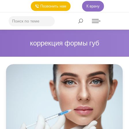
Позвонить нам
К врачу
коррекция формы губ