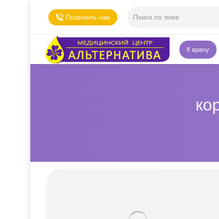
Позвонить нам
К врачу
ко