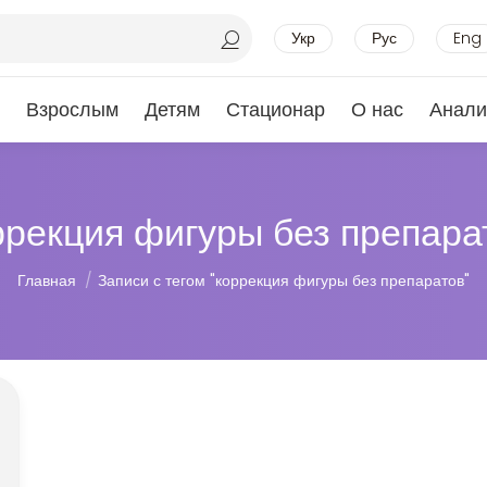
Укр
Рус
Eng
Взрослым
Детям
Стационар
О нас
Анали
ррекция фигуры без препара
Вы здесь:
Главная
Записи с тегом "коррекция фигуры без препаратов"