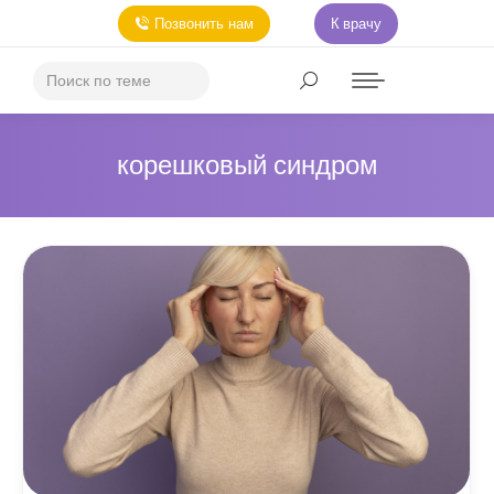
Позвонить нам
К врачу
корешковый синдром