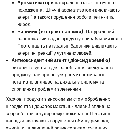
Ароматизатори
натурального, так і штучного
походження. Штучні ароматизатори викликають
алергії, а також порушення роботи печінки та
нирок.
Барвник (екстракт паприки).
Натуральний
барвник, який надає продукту привабливий колір.
Проте навіть натуральні барвники викликають
алергічні реакції у чутливих людей.
Антиоксидантний агент (діоксид кремнію)
використовується для запобігання злежуванню
продукту, але при регулярному споживанні
негативно впливає на дихальну систему та
спричиняє проблеми з легенями.
Харчові продукти з високим вмістом оброблених
інгредієнтів і добавок мають шкідливий вплив на
здоров’я при регулярному споживанні. Негативні
наслідки включають порушення обміну речовин,
ожиріння, підвищений ризик серцево-судинних