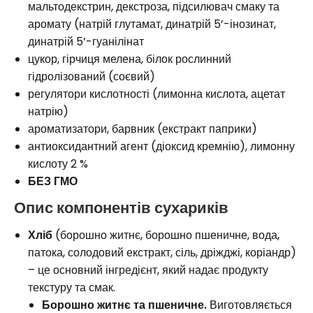
мальтодекстрин, декстроза, підсилювач смаку та
аромату (натрій глутамат, динатрій 5’-інозинат,
динатрій 5’-гуанілінат
цукор, гірчиця мелена, білок рослинний
гідролізований (соєвий)
регулятори кислотності (лимонна кислота, ацетат
натрію)
ароматизатори, барвник (екстракт паприки)
антиоксидантний агент (діоксид кремнію), лимонну
кислоту 2 %
БЕЗ ГМО
Опис компонентів сухариків
Хліб
(борошно житнє, борошно пшеничне, вода,
патока, солодовий екстракт, сіль, дріжджі, коріандр)
– це основний інгредієнт, який надає продукту
текстуру та смак.
Борошно житнє та пшеничне.
Виготовляється