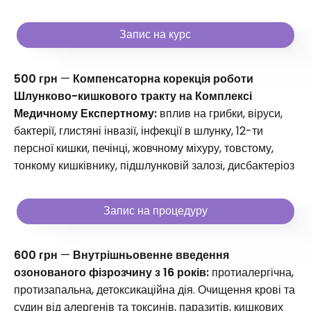
Запис на курс
500 грн
—
Компенсаторна корекція роботи
Шлунково-кишкового тракту на Комплексі
Медичному Експертному:
вплив на грибки, віруси,
бактерії, глистяні інвазії, інфекції в шлунку, 12-ти
персної кишки, печінці, жовчному міхуру, товстому,
тонкому кишківнику, підшлунковій залозі, дисбактеріоз
Запис на процедуру
600 грн
—
Внутрішньовенне введення
озонованого фізрозчину з 16 років:
протиалергічна,
протизапальна, детоксикаційна дія. Очищення крові та
судин від алергенів та токсинів, паразитів, кишкових