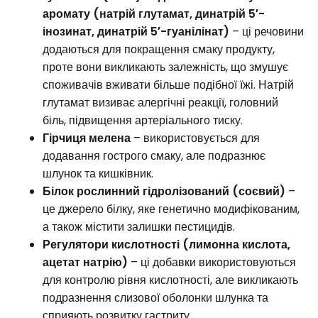
аромату (натрій глутамат, динатрій 5′-
інозинат, динатрій 5′-гуанілінат)
– ці речовини
додаються для покращення смаку продукту,
проте вони викликають залежність, що змушує
споживачів вживати більше подібної їжі. Натрій
глутамат визиває алергічні реакції, головний
біль, підвищення артеріального тиску.
Гірчиця мелена
– використовується для
додавання гострого смаку, але подразнює
шлунок та кишківник.
Білок рослинний гідролізований (соєвий)
–
це джерело білку, яке генетично модифікованим,
а також містити залишки пестицидів.
Регулятори кислотності (лимонна кислота,
ацетат натрію)
– ці добавки використовуються
для контролю рівня кислотності, але викликають
подразнення слизової оболонки шлунка та
сприяють розвитку гастриту.