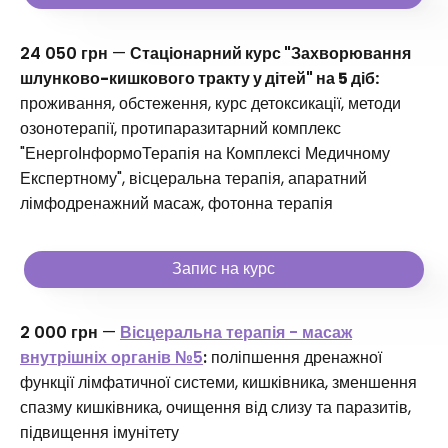
24 050 грн
—
Стаціонарний курс "Захворювання
шлунково-кишкового тракту у дітей" на 5 діб:
проживання, обстеження, курс детоксикації, методи
озонотерапії, протипаразитарний комплекс
"ЕнергоІнформоТерапія на Комплексі Медичному
Експертному", вісцеральна терапія, апаратний
лімфодренажний масаж, фотонна терапія
Запис на курс
2 000 грн
—
Вісцеральна терапія - масаж
внутрішніх органів №5
:
поліпшення дренажної
функції лімфатичної системи, кишківника, зменшення
спазму кишківника, очищення від слизу та паразитів,
підвищення імунітету