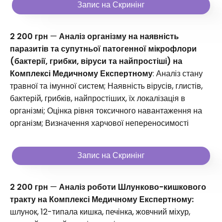
Запис на Скринінг
2 200 грн
—
Аналіз організму на наявність
паразитів та супутньої патогенної мікрофлори
(бактерії, грибки, віруси та найпростіші) на
Комплексі Медичному Експертному
: Аналіз стану
травної та імунної систем; Наявність вірусів, глистів,
бактерій, грибків, найпростіших, їх локалізація в
організмі; Оцінка рівня токсичного навантаження на
організм; Визначення харчової непереносимості
Запис на Скринінг
2 200 грн
—
Аналіз роботи Шлунково-кишкового
тракту на Комплексі Медичному Експертному:
шлунок, 12-типала кишка, печінка, жовчний міхур,