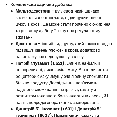
Комплексна харчова добавка
Мальтодекстрин
– вуглевод, який швидко
засвоюється організмом, підвищуючи рівень
цукру в крові. Це може стати причиною ожиріння
та розвитку діабету 2 типу при регулярному
вживанні.
Декстроза
– інший вид цукру, який також швидко
підвищує рівень глюкози в крові, додатково
навантажуючи підшлункову залозу.
Натрій глутамат (Е621).
Один із найбільш
поширених підсилювачів смаку. Він впливає на
рецептори смаку, змушуючи людину споживати
більше продукту. Дослідження пов’язують
надмірне споживання натрію глутамату з
розвитком головного болю, алергічних реакцій і
навіть нейродегенеративних захворювань.
Динатрій 5′-інозинат (E631)
і
Динатрій 5′-
гуанілінат (E627).
Підсилювачі смаку та