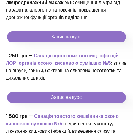
лімфодренажний масаж №5:
очищення лімфи від
паразитів, алергенів та токсинів, покращення
дренажної функції органів виділення
Запис на курс
1 250 грн
—
Санація хронічних вогнищ інфекцій
ЛОР-органів озоно-кисневою сумішшю №5
:
вплив
на віруси, грибки, бактерії на слизових носоглотки та
дихальних шляхів
Запис на курс
1 500 грн
—
Санація товстого кишківника озоно-
кисневою сумішшю №5
:
підвищення імунітету,
лікування кишкових інфекцій, виведення слизу та