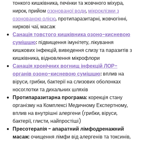
тонкого кишківника, печінки та жовчного міхура,
нирок, прийом
озонованої води
,
мікроклізми з
озонованою олією
, протипаразитарні, жовчогінні,
ниркові чаї, масаж
Санація товстого кишківника озоно-кисневою
сумішшю
:
підвищення імунітету, лікування
кишкових інфекцій, виведення слизу та паразитів з
кишківника, відновлення мікрофлори
Санація хронічних вогнищ інфекцій ЛОР-
органів озоно-кисневою сумішшю
:
вплив на
віруси, грибки, бактерії на слизових оболонках
носоглотки та дихальних шляхів
Протипаразитарна програма:
корекція стану
організму на Комплексі Медичному Експертному,
вплив на внутрішні алергени (грибки, віруси,
бактерії, глисти, найпростіші)
Пресотерапія - апаратний лімфодренажний
масаж:
очищення лімфи від алергенів та токсинів,