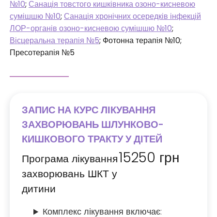
№10
;
Санація товстого кишківника озоно-кисневою
сумішшю №10
;
Санація хронічних осередків інфекцій
ЛОР-органів озоно-кисневою сумішшю №10
;
Вісцеральна терапія №5
; Фотонна терапія №10;
Пресотерапія №5
ЗАПИС НА КУРС ЛІКУВАННЯ
ЗАХВОРЮВАНЬ ШЛУНКОВО-
КИШКОВОГО ТРАКТУ У ДІТЕЙ
15250
грн
Програма лікування
захворювань ШКТ у
дитини
Комплекс лікування включає: