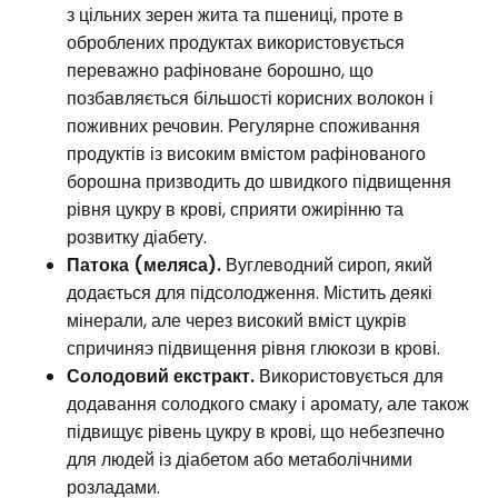
з цільних зерен жита та пшениці, проте в
оброблених продуктах використовується
переважно рафіноване борошно, що
позбавляється більшості корисних волокон і
поживних речовин. Регулярне споживання
продуктів із високим вмістом рафінованого
борошна призводить до швидкого підвищення
рівня цукру в крові, сприяти ожирінню та
розвитку діабету.
Патока (меляса).
Вуглеводний сироп, який
додається для підсолодження. Містить деякі
мінерали, але через високий вміст цукрів
спричиняэ підвищення рівня глюкози в крові.
Солодовий екстракт.
Використовується для
додавання солодкого смаку і аромату, але також
підвищує рівень цукру в крові, що небезпечно
для людей із діабетом або метаболічними
розладами.