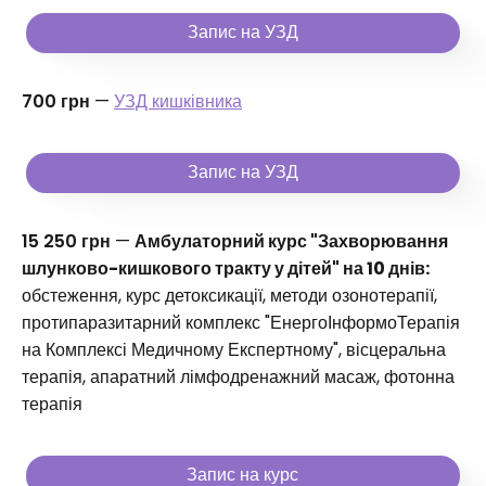
Запис на УЗД
700 грн
—
УЗД кишківника
Запис на УЗД
15 250 грн
—
Амбулаторний курс "Захворювання
шлунково-кишкового тракту у дітей" на 10 днів:
обстеження, курс детоксикації, методи озонотерапії,
протипаразитарний комплекс "ЕнергоІнформоТерапія
на Комплексі Медичному Експертному", вісцеральна
терапія, апаратний лімфодренажний масаж, фотонна
терапія
Запис на курс