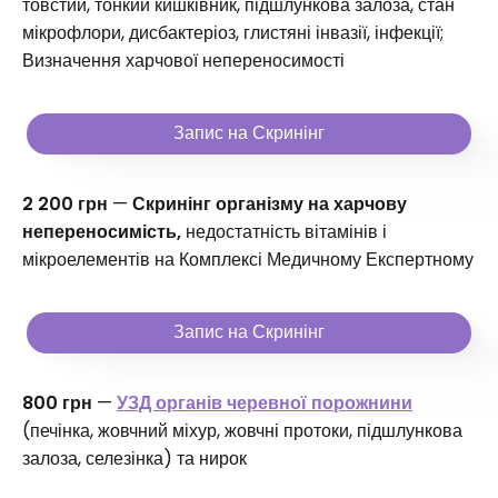
товстий, тонкий кишківник, підшлункова залоза, стан
мікрофлори, дисбактеріоз, глистяні інвазії, інфекції;
Визначення харчової непереносимості
Запис на Скринінг
2 200 грн
—
Скринінг організму на харчову
непереносимість,
недостатність вітамінів і
мікроелементів на Комплексі Медичному Експертному
Запис на Скринінг
800 грн
—
УЗД органів черевної порожнини
(печінка, жовчний міхур, жовчні протоки, підшлункова
залоза, селезінка) та нирок