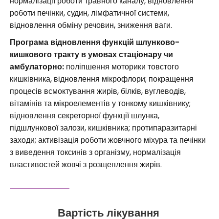
нормалізації роботи травного каналу, відновлення
роботи печінки, судин, лімфатичної системи,
відновлення обміну речовин, зниження ваги.
Програма відновлення функцій шлунково-
кишкового тракту в умовах стаціонару чи
амбулаторно:
поліпшення моторики товстого
кишківника, відновлення мікрофлори; покращення
процесів всмоктування жирів, білків, вуглеводів,
вітамінів та мікроелементів у тонкому кишківнику;
відновлення секреторної функції шлунка,
підшлункової залози, кишківника; протипаразитарні
заходи; активізація роботи жовчного міхура та печінки
з виведення токсинів з організму, нормалізація
властивостей жовчі з розщеплення жирів.
Вартість лікування