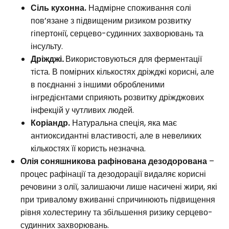
Сіль кухонна.
Надмірне споживання солі
пов’язане з підвищеним ризиком розвитку
гіпертонії, серцево-судинних захворювань та
інсульту.
Дріжджі.
Використовуються для ферментації
тіста. В помірних кількостях дріжджі корисні, але
в поєднанні з іншими обробленими
інгредієнтами сприяють розвитку дріжджових
інфекцій у чутливих людей.
Коріандр.
Натуральна спеція, яка має
антиоксидантні властивості, але в невеликих
кількостях її користь незначна.
Олія соняшникова рафінована дезодорована
–
процес рафінації та дезодорації видаляє корисні
речовини з олії, залишаючи лише насичені жири, які
при тривалому вживанні спричинюють підвищення
рівня холестерину та збільшення ризику серцево-
судинних захворювань.