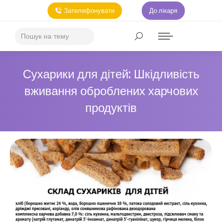
Зателефонувати
До лікаря
Сухарики для дітей: Шкідливість
вживання оброблених харчових
продуктів