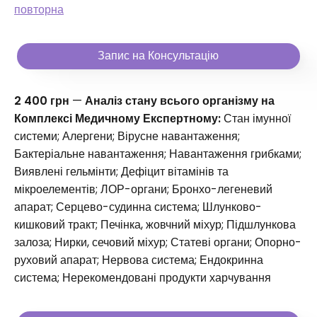
повторна
Запис на Консультацію
2 400 грн
—
Аналіз стану всього організму на
Комплексі Медичному Експертному:
Стан імунної
системи; Алергени; Вірусне навантаження;
Бактеріальне навантаження; Навантаження грибками;
Виявлені гельмінти; Дефіцит вітамінів та
мікроелементів; ЛОР-органи; Бронхо-легеневий
апарат; Серцево-судинна система; Шлунково-
кишковий тракт; Печінка, жовчний міхур; Підшлункова
залоза; Нирки, сечовий міхур; Статеві органи; Опорно-
руховий апарат; Нервова система; Ендокринна
система; Нерекомендовані продукти харчування