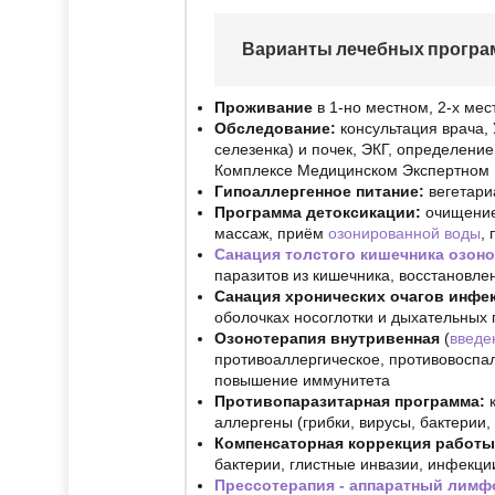
Варианты лечебных програ
Проживание
в 1-но местном, 2-х мес
Обследование:
консультация врача,
селезенка) и почек, ЭКГ, определени
Комплексе Медицинском Экспертном
Гипоаллергенное питание:
вегетари
Программа детоксикации:
очищение 
массаж, приём
озонированной воды
,
Санация толстого кишечника озон
паразитов из кишечника, восстановл
Санация хронических очагов инфе
оболочках носоглотки и дыхательных 
Озонотерапия внутривенная
(
введе
противоаллергическое, противовоспал
повышение иммунитета
Противопаразитарная программа:
аллергены (грибки, вирусы, бактерии,
Компенсаторная коррекция работы
бактерии, глистные инвазии, инфекци
Прессотерапия - аппаратный лим