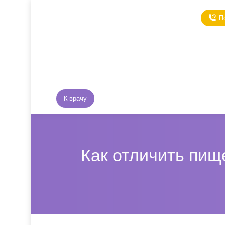
П
К врачу
Как отличить пищ