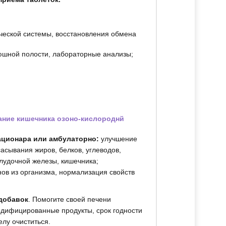
ческой системы, восстановления обмена
рюшной полости, лабораторные анализы;
ание кишечника озоно-кислороднй
ационара или амбулаторно:
улучшение
асывания жиров, белков, углеводов,
лудочной железы, кишечника;
нов из организма, нормализация свойств
 добавок
. Помогите своей печени
-модифицированные продукты, срок годности
лу очиститься.