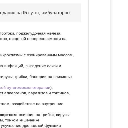
одания на 15 суток
, амбулаторно
протоки, поджелудочная железа,
ентов, пищевой непереносимости на
 микроклизмы с озонированным маслом,
х инфекций, выведение слизи и
вирусы, грибки, бактерии на слизистых
шой аутогемоозонотерапии
):
т аллергенов, паразитов и токсинов,
тном, воздействие на внутренние
спертном
: влияние на грибки, вирусы,
ом, тонком кишечнике
, улучшение дренажной функции