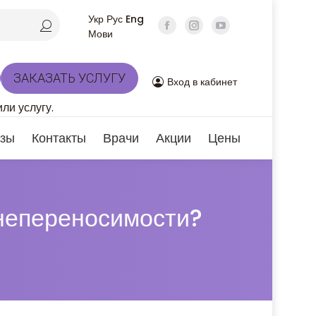
Укр
Рус
Eng
Мови
ЗАКАЗАТЬ УСЛУГУ
Вход в кабинет
ли услугу.
зы
Контакты
Врачи
Акции
Цены
 непереносимости?