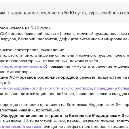
мм
: стационарное лечение на 5-10 суток,
курс лечебного гол
тном номере на 5-10 суток
 УЗИ органов брюшной полости (печень, желчный пузырь, желчные 
е вирусов, бактерий, паразитов, дефицита витаминов и микроэлем
анское, сокотерапия, сыроедение
толстого и тонкого кишечника, печени и желчного пузыря, почек,
 противопаразитарных, желчегонных, почечных чаёв
о-кислородной смесью
:
повышение иммунитета, лечение кишечны
ение микрофлоры
кций ЛОР-органов озоно-кислородной смесью:
воздействие на 
путей
ние озонированного физиологического раствора
,
проведение боль
ительное, детоксикационное действие, очищение крови и сосудов о
коррекция состояния организма на Комплексе Медицинском Экспер
 глистные инвазии, простейшие)
 Желудочно-кишечного тракта на Комплексе Медицинском Эк
и в желудке, 12-ти перстной кишки, печени, желчном пузыре, толст
фодренажный массаж:
очищение лимфы от аллергенов и токсинов