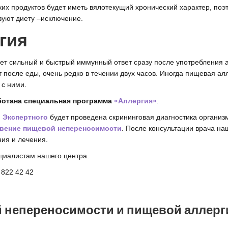
ких продуктов будет иметь вялотекущий хронический характер, поэ
зуют диету –исключение.
гия
т сильный и быстрый иммунный ответ сразу после употребления
т после еды, очень редко в течении двух часов. Иногда пищевая а
 с ними.
ботана специальная программа
«Аллергия»
.
 Экспертного
будет проведена скрининговая диагностика организ
вение пищевой непереносимости
. После консультации врача н
ия и лечения.
циалистам нашего центра.
 822 42 42
 непереносимости и пищевой аллерг