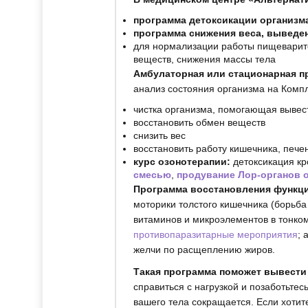
программа детоксикации организм
программа снижения веса, выведе
для нормализации работы пищеварите
веществ, снижения массы тела
Амбулаторная или стационарная пр
анализ состояния организма на Ком
чистка организма, помогающая вывест
восстановить обмен веществ
снизить вес
восстановить работу кишечника, пече
курс озонотерапии:
детоксикация кр
смесью
,
продувание Лор-органов 
Программа восстановления функци
моторики толстого кишечника (борьба
витаминов и микроэлементов в тонко
противопаразитарные мероприятия
; 
желчи по расщеплению жиров.
Такая программа поможет вывести
справиться с нагрузкой и позаботьтес
вашего тела сокращается. Если хотит