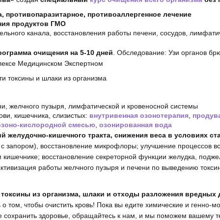
а, противопаразитарное, противоаллергенное лечение
ния продуктов ГМО
льного канала, восстановления работы печени, сосудов, лимфати
ограмма очищения на 5-10 дней
. Обследование: Узи органов б
плексе Медицинском Экспертном
и токсины и шлаки из организма
ни, желчного пузыря, лимфатической и кровеносной системы
ови, кишечника, слизистых:
внутривенная озонотерапия
,
продув
озоно-кислородной смесью
,
озонированная вода
й желудочно-кишечного тракта, снижения веса в условиях ст
 с запором), восстановление микрофлоры; улучшение процессов вс
м кишечнике; восстановление секреторной функции желудка, подже
активизация работы желчного пузыря и печени по выведению токси
 токсины из организма, шлаки и отходы разложения вредных
ь о том, чтобы очистить кровь! Пока вы едите химические и генно
е сохранить здоровье, обращайтесь к нам, и мы поможем вашему те