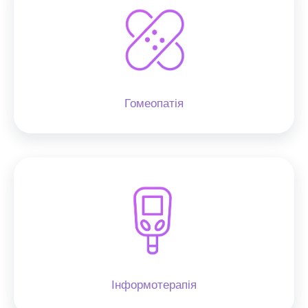
Гомеопатія
Інформотерапія