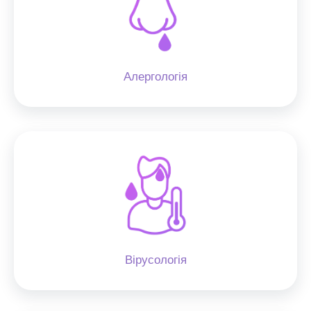
Алергологія
Вірусологія