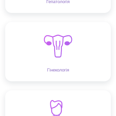
Гепатологія
Гінекологія