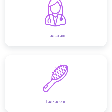
Педіатрія
Трихологія