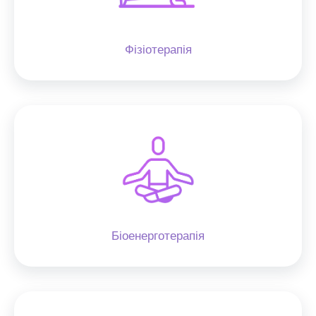
Фізіотерапія
Біоенерготерапія