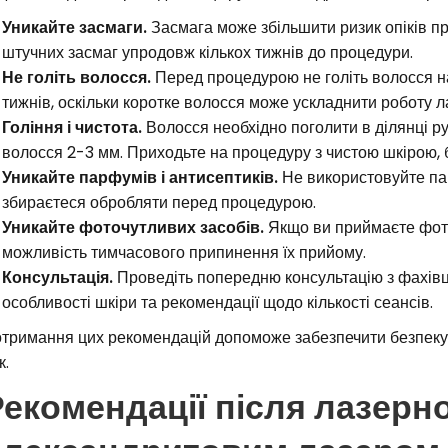
Уникайте засмаги.
Засмага може збільшити ризик опіків пр
штучних засмаг упродовж кількох тижнів до процедури.
Не голіть волосся.
Перед процедурою не голіть волосся на
тижнів, оскільки коротке волосся може ускладнити роботу л
Гоління і чистота.
Волосся необхідно поголити в ділянці р
волосся 2-3 мм. Приходьте на процедуру з чистою шкірою, б
Уникайте парфумів і антисептиків.
Не використовуйте пар
збираєтеся обробляти перед процедурою.
Уникайте фоточутливих засобів.
Якщо ви приймаєте фоточ
можливість тимчасового припинення їх прийому.
Консультація.
Проведіть попередню консультацію з фахівц
особливості шкіри та рекомендації щодо кількості сеансів.
тримання цих рекомендацій допоможе забезпечити безпеку 
к.
екомендації після лазерної