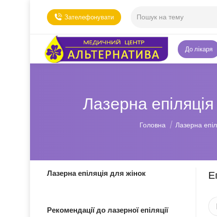
Зателефонувати
До лікаря
Лазерна епіляція
Ви тут:
Головна
Лазерна епі
Лазерна епіляція для жінок
Е
Рекомендації до лазерної епіляції