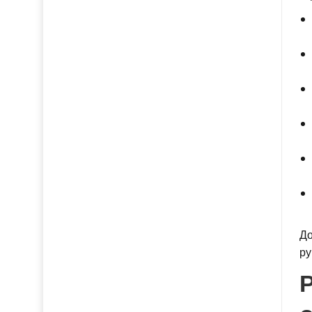
До
ру
Р