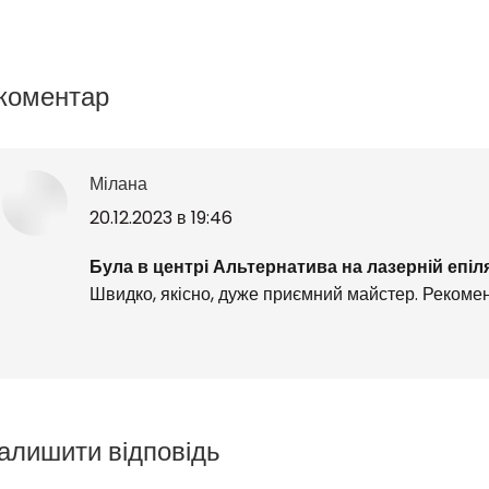
 коментар
Мілана
говорить:
20.12.2023 в 19:46
Була в центрі Альтернатива на лазерній епі
Швидко, якісно, дуже приємний майстер. Рекоме
алишити відповідь