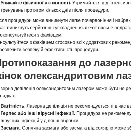
Уникайте фізичної активності.
Утримайтеся від інтенсивн
тренувань протягом кількох днів після процедури.
сля процедури може виникнути легке почервоніння і набряк
вас виникнуть серйозніші ускладнення, як-от сильне подраз
оконсультуйтеся з фахівцем.
нсультуйтеся з фахівцем стосовно всіх додаткових рекоменд
безпечити безпеку й ефективність процедури.
ротипоказання до лазерної
жінок олександритовим ла
зерна депіляція олександритовим лазером може бути не ре
падках:
Вагітність.
Лазерна депіляція не рекомендується під час ва
Герпес або інші вірусні інфекції.
Процедура не рекомендує
вірусних інфекцій у ділянці обробки.
Засмага.
Сонячна засмага або засмага від солярію може збі