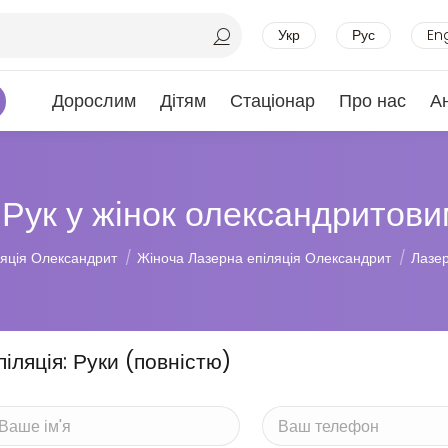
Укр
Рус
En
Дорослим
Дітям
Стаціонар
Про нас
А
 Рук у жінок олександритови
ляція Олександрит
Жіноча Лазерна епіляція Олександрит
Лазер
піляція: Руки (повністю)