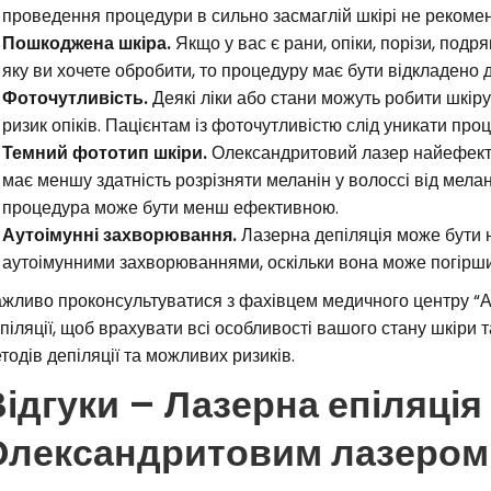
проведення процедури в сильно засмаглій шкірі не рекомен
Пошкоджена шкіра.
Якщо у вас є рани, опіки, порізи, подр
яку ви хочете обробити, то процедуру має бути відкладено 
Фоточутливість.
Деякі ліки або стани можуть робити шкір
ризик опіків. Пацієнтам із фоточутливістю слід уникати про
Темний фототип шкіри.
Олександритовий лазер найефекти
має меншу здатність розрізняти меланін у волоссі від мелан
процедура може бути менш ефективною.
Аутоімунні захворювання.
Лазерна депіляція може бути 
аутоімунними захворюваннями, оскільки вона може погірши
жливо проконсультуватися з фахівцем медичного центру “
піляції, щоб врахувати всі особливості вашого стану шкіри 
тодів депіляції та можливих ризиків.
ідгуки – Лазерна епіляція 
Олександритовим лазером