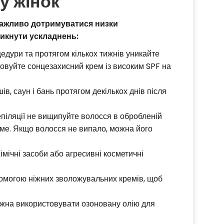
у жінок
 важливо дотримуватися низки
никнути ускладнень:
едури та протягом кількох тижнів уникайте
товуйте сонцезахисний крем із високим SPF на
в, саун і бань протягом декількох днів після
піляції не вищипуйте волосся в обробленій
саме. Якщо волосся не випало, можна його
мічні засоби або агресивні косметичні
омогою ніжних зволожувальних кремів, щоб
ожна використовувати озоновану олію для