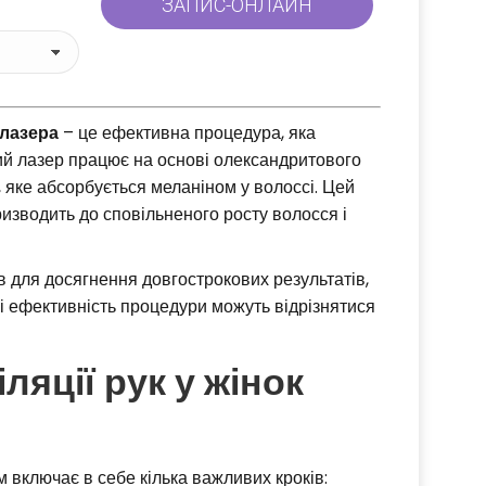
 лазера
– це ефективна процедура, яка
й лазер працює на основі олександритового
 яке абсорбується меланіном у волоссі. Цей
ризводить до сповільненого росту волосся і
в для досягнення довгострокових результатів,
в і ефективність процедури можуть відрізнятися
ляції рук у жінок
 включає в себе кілька важливих кроків: