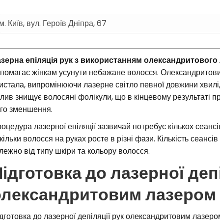
зерна епіляція рук з використанням олександритового
помагає жінкам усунути небажане волосся. Олександритови
истала, випромінюючи лазерне світло певної довжини хвилі,
лив знищує волосяні фолікули, що в кінцевому результаті п
го зменшення.
оцедура лазерної епіляції зазвичай потребує кількох сеансі
кільки волосся на руках росте в різні фази. Кількість сеансі
лежно від типу шкіри та кольору волосся.
ідготовка до лазерної депі
олександритовим лазером
дготовка до лазерної депіляції рук олександритовим лазером