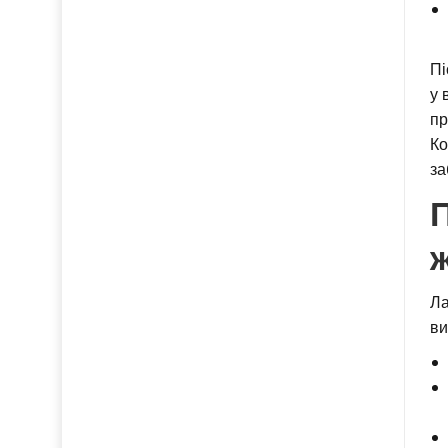
Пі
у 
пр
Ко
за
П
Ла
ви