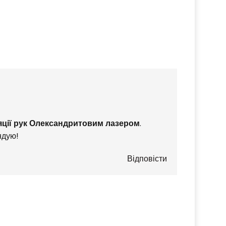
ляції рук Олександритовим лазером
.
ндую!
Відповісти