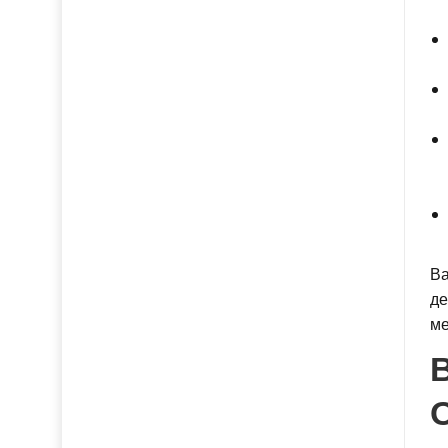
Ва
де
ме
В