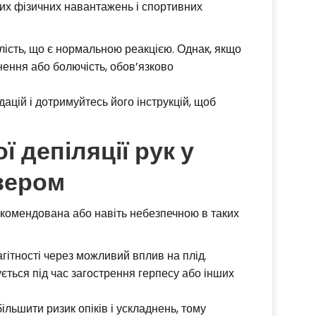
их фізичних навантажень і спортивних
лість, що є нормальною реакцією. Однак, якщо
нення або болючість, обов’язково
ацій і дотримуйтесь його інструкцій, щоб
 депіляції рук у
зером
комендована або навіть небезпечною в таких
гітності через можливий вплив на плід.
ться під час загострення герпесу або інших
льшити ризик опіків і ускладнень, тому