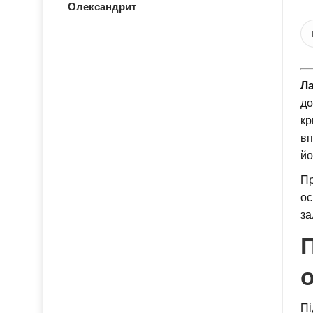
Олександрит
Ла
до
кр
вп
йо
Пр
ос
за
П
Пі