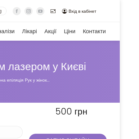
g
Вхід в кабінет
налізи
Лікарі
Акції
Ціни
Контакти
м лазером у Києві
на епіляція Рук у жінок…
500
грн