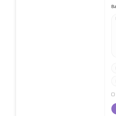
Ва
Ва
Ім
Em
Ве