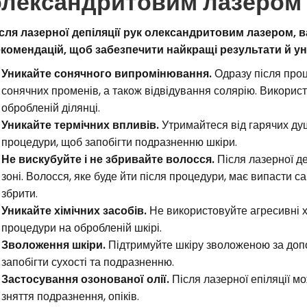
олександритовим лазером 
сля лазерної депіляції рук олександритовим лазером,
комендацій, щоб забезпечити найкращі результати й у
Уникайте сонячного випромінювання.
Одразу після проц
сонячних променів, а також відвідування солярію. Викорис
обробленій ділянці.
Уникайте термічних впливів.
Утримайтеся від гарячих душі
процедури, щоб запобігти подразненню шкіри.
Не вискубуйте і не збривайте волосся.
Після лазерної де
зоні. Волосся, яке буде йти після процедури, має випасти 
збрити.
Уникайте хімічних засобів.
Не використовуйте агресивні хі
процедури на обробленій шкірі.
Зволоження шкіри.
Підтримуйте шкіру зволоженою за доп
запобігти сухості та подразненню.
Застосування озонованої олії.
Після лазерної епіляції м
зняття подразнення, опіків.