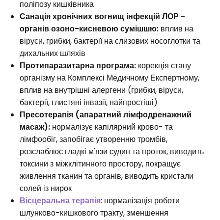
поліпозу кишківника
Санація хронічних вогнищ інфекцій ЛОР -
органів озоно-кисневою сумішшю:
вплив на
віруси, грибки, бактерії на слизових носоглотки та
дихальних шляхів
Протипаразитарна програма:
корекція стану
організму на Комплексі Медичному Експертному,
вплив на внутрішні алергени (грибки, віруси,
бактерії, глистяні інвазії, найпростіші)
Пресотерапія (апаратний лімфодренажний
масаж):
нормалізує капілярний крово- та
лімфообіг, запобігає утворенню тромбів,
розслаблює гладкі м'язи судин та проток, виводить
токсини з міжклітинного простору, покращує
живлення тканин та органів, виводить кристали
солей із нирок
Вісцеральна терапія
: нормалізація роботи
шлунково-кишкового тракту, зменшення