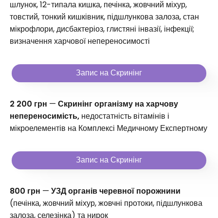
шлунок, 12-типала кишка, печінка, жовчний міхур,
товстий, тонкий кишківник, підшлункова залоза, стан
мікрофлори, дисбактеріоз, глистяні інвазії, інфекції;
визначення харчової непереносимості
Запис на Скринінг
2 200 грн
—
Скринінг організму на харчову
непереносимість,
недостатність вітамінів і
мікроелементів на Комплексі Медичному Експертному
Запис на Скринінг
800 грн
—
УЗД органів черевної порожнини
(печінка, жовчний міхур, жовчні протоки, підшлункова
залоза, селезінка) та нирок