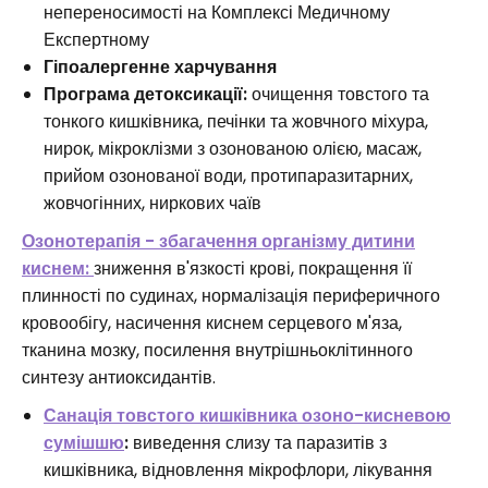
непереносимості на Комплексі Медичному
Експертному
Гіпоалергенне харчування
Програма детоксикації:
очищення товстого та
тонкого кишківника, печінки та жовчного міхура,
нирок, мікроклізми з озонованою олією, масаж,
прийом озонованої води, протипаразитарних,
жовчогінних, ниркових чаїв
Озонотерапія - збагачення організму дитини
киснем:
зниження в'язкості крові, покращення її
плинності по судинах, нормалізація периферичного
кровообігу, насичення киснем серцевого м'яза,
тканина мозку, посилення внутрішньоклітинного
синтезу антиоксидантів.
Санація товстого кишківника озоно-кисневою
сумішшю
:
виведення слизу та паразитів з
кишківника, відновлення мікрофлори, лікування