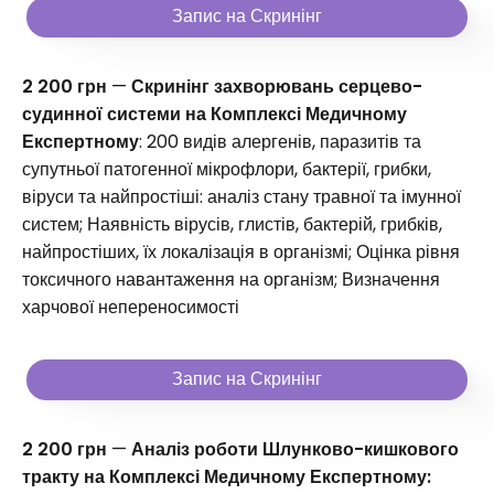
Запис на Скринінг
2 200 грн
—
Скринінг захворювань серцево-
судинної системи на Комплексі Медичному
Експертному
: 200 видів алергенів, паразитів та
супутньої патогенної мікрофлори, бактерії, грибки,
віруси та найпростіші: аналіз стану травної та імунної
систем; Наявність вірусів, глистів, бактерій, грибків,
найпростіших, їх локалізація в організмі; Оцінка рівня
токсичного навантаження на організм; Визначення
харчової непереносимості
Запис на Скринінг
2 200 грн
—
Аналіз роботи Шлунково-кишкового
тракту на Комплексі Медичному Експертному: