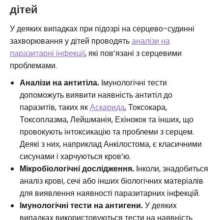
дітей
У деяких випадках при підозрі на серцево-судинні
захворювання у дітей проводять
аналізи на
паразитарні інфекції
, які пов’язані з серцевими
проблемами.
Аналізи на антитіла.
Імунологічні тести
допоможуть виявити наявність антитіл до
паразитів, таких як
Аскарида
, Токсокара,
Токсоплазма, Лейшманія, Ехінокок та інших, що
провокують інтоксикацію та проблеми з серцем.
Деякі з них, наприклад Анкілостома, є класичними
сисунами і харчуються кров’ю.
Мікробіологічні дослідження.
Інколи, знадобиться
аналіз крові, сечі або інших біологічних матеріалів
для виявлення наявності паразитарних інфекцій.
Імунологічні тести на антигени.
У деяких
випадках використовуються тести на наявність