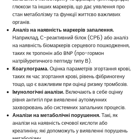
глюкози та інших маркерів, що дає уявлення про
стан метаболізму та функції життєво важливих
органів.
Аналіз на наявність маркерів запалення.
Наприклад, С-реактивний білок (СРБ) або аналіз
на наявність біомаркерів серцевого пошкодження,
таких як тропонін або BNP (про-гормон
натрійуретичного пептиду типу В).
Коагулограма.
Оцінка параметрів згортання крові,
таких як час згортання крові, рівень фібриногену
тощо, що є важливим при оцінці ризику тромбозів.
Імунологічні аналізи.
Включають в себе оцінку
рівня антитіл при виявленні аутоімунних
захворювань або системних запальних процесів.
Аналізи на метаболічні порушення.
Такі, як
аналізи на наявність сечової кислоти або
креатиніну, які допоможуть у виявленні порушень
метаболізму.