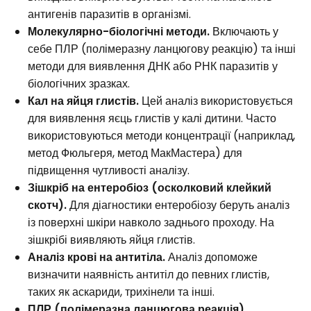
антигенів паразитів в організмі.
Молекулярно-біологічні методи.
Включають у
себе ПЛР (полімеразну ланцюгову реакцію) та інші
методи для виявлення ДНК або РНК паразитів у
біологічних зразках.
Кал на яйця глистів.
Цей аналіз використовується
для виявлення яєць глистів у калі дитини. Часто
використовуються методи концентрації (наприклад,
метод Фюльгеря, метод МакМастера) для
підвищення чутливості аналізу.
Зішкріб на ентеробіоз (осколковий клейкий
скотч).
Для діагностики ентеробіозу беруть аналіз
із поверхні шкіри навколо заднього проходу. На
зішкрібі виявляють яйця глистів.
Аналіз крові на антитіла.
Аналіз допоможе
визначити наявність антитіл до певних глистів,
таких як аскариди, трихінели та інші.
ПЛР (полімеразна ланцюгова реакція).