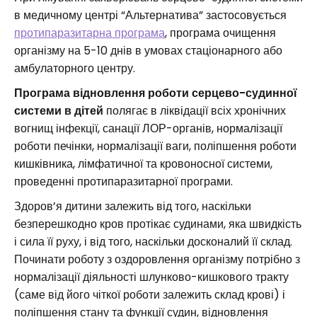
в медичному центрі “Альтернатива” застосовується
протипаразитарна програма
, програма очищення
організму на 5-10 днів в умовах стаціонарного або
амбулаторного центру.
Програма відновлення роботи серцево-судинної
системи в дітей
полягає в ліквідації всіх хронічних
вогнищ інфекції, санації ЛОР-органів, нормалізації
роботи печінки, нормалізації ваги, поліпшення роботи
кишківника, лімфатичної та кровоносної системи,
проведенні протипаразитарної програми.
Здоров’я дитини залежить від того, наскільки
безперешкодно кров протікає судинами, яка швидкість
і сила її руху, і від того, наскільки досконалий її склад.
Починати роботу з оздоровлення організму потрібно з
нормалізації діяльності шлунково-кишкового тракту
(саме від його чіткої роботи залежить склад крові) і
поліпшення стану та функції судин, відновлення