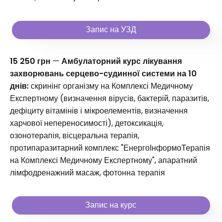
Запис на УЗД
15 250 грн
—
Амбулаторний курс лікування
захворювань серцево-судинної системи на 10
днів:
скринінг організму на Комплексі Медичному
Експертному (визначення вірусів, бактерій, паразитів,
дефіциту вітамінів і мікроелементів, визначення
харчової непереносимості), детоксикація,
озонотерапія, вісцеральна терапія,
протипаразитарний комплекс "ЕнергоІнформоТерапія
на Комплексі Медичному Експертному", апаратний
лімфодренажний масаж, фотонна терапія
Запис на курс