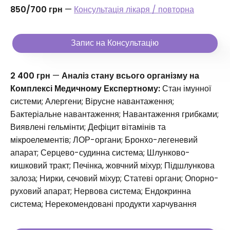
850/700 грн
—
Консультація лікаря / повторна
Запис на Консультацію
2 400 грн
—
Аналіз стану всього організму на
Комплексі Медичному Експертному:
Стан імунної
системи; Алергени; Вірусне навантаження;
Бактеріальне навантаження; Навантаження грибками;
Виявлені гельмінти; Дефіцит вітамінів та
мікроелементів; ЛОР-органи; Бронхо-легеневий
апарат; Серцево-судинна система; Шлунково-
кишковий тракт; Печінка, жовчний міхур; Підшлункова
залоза; Нирки, сечовий міхур; Статеві органи; Опорно-
руховий апарат; Нервова система; Ендокринна
система; Нерекомендовані продукти харчування