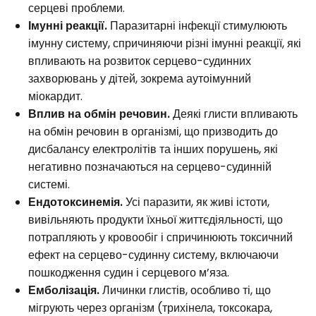
серцеві проблеми.
Імунні реакції.
Паразитарні інфекції стимулюють
імунну систему, спричиняючи різні імунні реакції, які
впливають на розвиток серцево-судинних
захворювань у дітей, зокрема аутоімунний
міокардит.
Вплив на обмін речовин.
Деякі глисти впливають
на обмін речовин в організмі, що призводить до
дисбалансу електролітів та інших порушень, які
негативно позначаються на серцево-судинній
системі.
Ендотоксинемія.
Усі паразити, як живі істоти,
вивільняють продукти їхньої життєдіяльності, що
потрапляють у кровообіг і спричинюють токсичний
ефект на серцево-судинну систему, включаючи
пошкодження судин і серцевого м’яза.
Емболізація.
Личинки глистів, особливо ті, що
мігрують через організм (трихінела, токсокара,