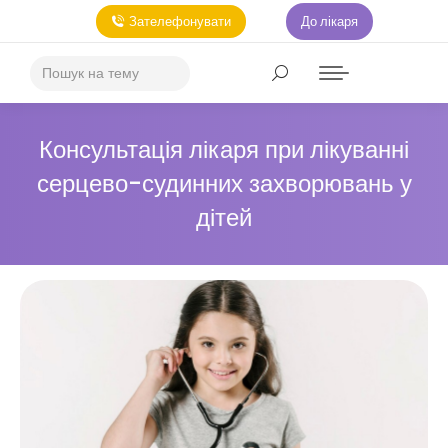
Зателефонувати
До лікаря
Консультація лікаря при лікуванні
серцево-судинних захворювань у
дітей