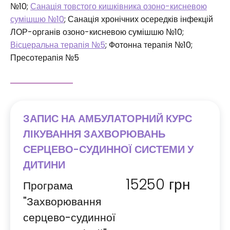
№10;
Санація товстого кишківника озоно-кисневою
сумішшю №10
; Санація хронічних осередків інфекцій
ЛОР-органів озоно-кисневою сумішшю №10;
Вісцеральна терапія №5
; Фотонна терапія №10;
Пресотерапія №5
ЗАПИС НА АМБУЛАТОРНИЙ КУРС
ЛІКУВАННЯ ЗАХВОРЮВАНЬ
СЕРЦЕВО-СУДИННОЇ СИСТЕМИ У
ДИТИНИ
15250
грн
Програма
"Захворювання
серцево-судинної