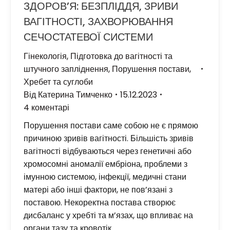
ЗДОРОВ’Я: БЕЗПЛІДДЯ, ЗРИВИ
ВАГІТНОСТІ, ЗАХВОРЮВАННЯ
СЕЧОСТАТЕВОЇ СИСТЕМИ
Гінекологія
,
Підготовка до вагітності та
штучного запліднення
,
Порушення постави
,
Хребет та суглоби
Від
Катерина Тимченко
15.12.2023
4 коментарі
Порушення постави саме собою не є прямою
причиною зривів вагітності. Більшість зривів
вагітності відбуваються через генетичні або
хромосомні аномалії ембріона, проблеми з
імунною системою, інфекції, медичні стани
матері або інші фактори, не пов’язані з
поставою. Некоректна постава створює
дисбаланс у хребті та м’язах, що впливає на
органи тазу та кровотік.