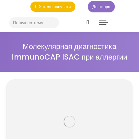
Зателефонувати
До лікаря
Молекулярная диагностика
ImmunoCAP ISAC при аллергии