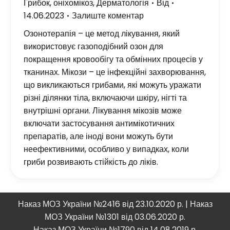
Грибок, оніхомікоз
,
Дерматологія
Від
14.06.2023
Залиште коментар
Озонотерапія – це метод лікування, який
використовує газоподібний озон для
покращення кровообігу та обмінних процесів у
тканинах. Мікози – це інфекційні захворювання,
що викликаються грибами, які можуть уражати
різні ділянки тіла, включаючи шкіру, нігті та
внутрішні органи. Лікування мікозів може
включати застосування антимікотичних
препаратів, але іноді вони можуть бути
неефективними, особливо у випадках, коли
гриби розвивають стійкість до ліків.
Наказ МОЗ України №2416 від 23.10.2020 р. | Наказ
МОЗ України №1301 від 03.06.2020 р.
Наказ МОЗ України №1790 від 14.08.2019 р.