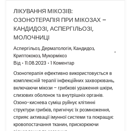
ЛІКУВАННЯ МІКОЗІВ:
ОЗОНОТЕРАПІЯ ПРИ МІКОЗАХ –
КАНДИДОЗІ, АСПЕРГІЛЬОЗІ,
МОЛОЧНИЦІ
Аспергільоз
,
Дерматологія
,
Кандидоз
,
Криптококоз
,
Мукормікоз
Від
11.08.2023
1 Коментар
Озонотерапія ефективно використовується в
комплексній терапії інфекційних захворювань,
включаючи мікози – грибкові ураження шкіри,
слизових оболонок та внутрішніх органів.
Озоно-киснева суміш руйнує клітинні
структури грибків, пригнічує їх розмноження,
сприяє активації імунної системи та покращує
кровопостачання тканин, прискорюючи