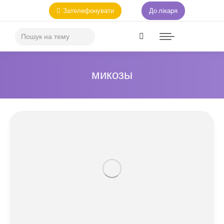
Зателефонувати
До лікаря
микозы