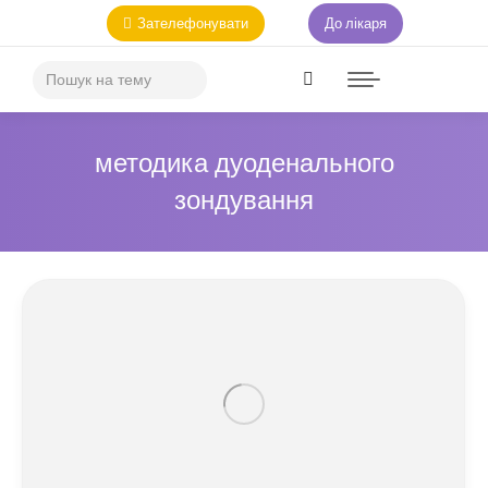
Зателефонувати
До лікаря
методика дуоденального
зондування