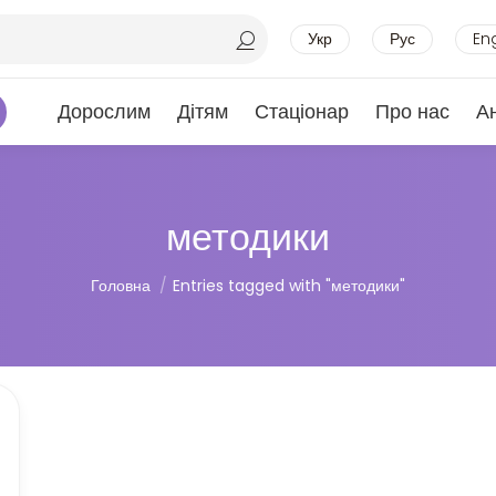
Укр
Рус
En
Дорослим
Дітям
Стаціонар
Про нас
А
методики
Ви тут:
Головна
Entries tagged with "методики"