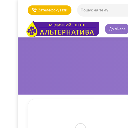
Зателефонувати
До лікаря