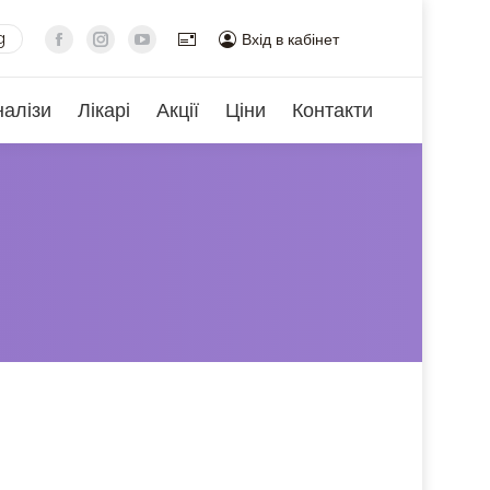
g
Вхід в кабінет
налізи
Лікарі
Акції
Ціни
Контакти