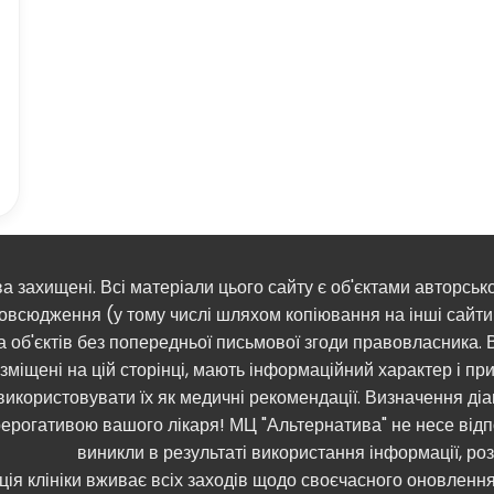
ва захищені. Всі матеріали цього сайту є об'єктами авторськ
овсюдження (у тому числі шляхом копіювання на інші сайти 
а об'єктів без попередньої письмової згоди правовласника. В
зміщені на цій сторінці, мають інформаційний характер і приз
використовувати їх як медичні рекомендації. Визначення ді
ерогативою вашого лікаря! МЦ "Альтернатива" не несе відпо
виникли в результаті використання інформації, р
ція клініки вживає всіх заходів щодо своєчасного оновленн