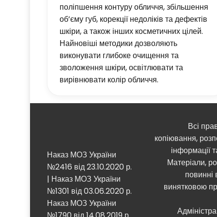
поліпшення контуру обличчя, збільшення
об’єму губ, корекції недоліків та дефектів
шкіри, а також інших косметичних цілей.
Найновіші методики дозволяють
виконувати глибоке очищення та
зволоження шкіри, освітлювати та
вирівнювати колір обличчя.
Всі пра
копіювання, розп
інформації т
Наказ МОЗ України
Матеріали, ро
№2416 від 23.10.2020 р.
повинні 
| Наказ МОЗ України
винятковою пр
№1301 від 03.06.2020 р.
Наказ МОЗ України
Адміністра
№1790 від 14.08.2019 р.