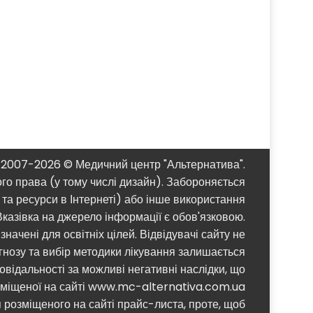
2007-2026 © Медичний центр "Альтернатива".
ого права (у тому числі дизайн). Забороняється
та ресурси в Інтернеті) або інше використання
казівка ​​на джерело інформації є обов'язковою.
начені для освітніх цілей. Відвідувачі сайту не
агнозу та вибір методики лікування залишається
відальності за можливі негативні наслідки, що
озміщеної на сайті www.mc-alternativa.com.ua
я розміщеного на сайті прайс-листа, проте, щоб