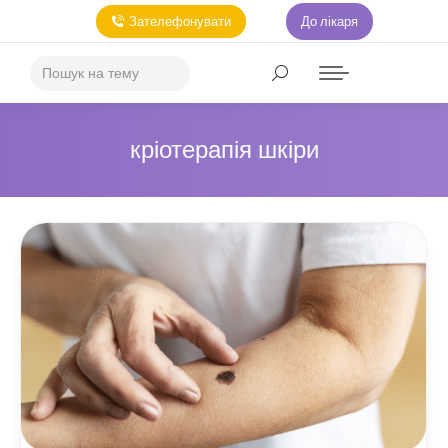
Зателефонувати
До лікаря
кріотерапія шкіри