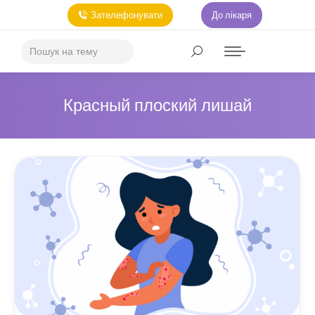
Зателефонувати
До лікаря
Красный плоский лишай