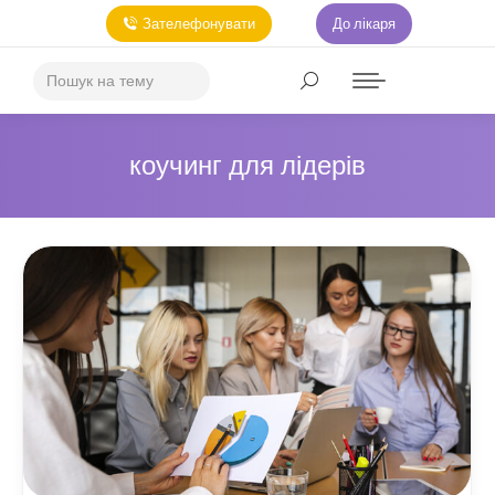
Зателефонувати
До лікаря
коучинг для лідерів