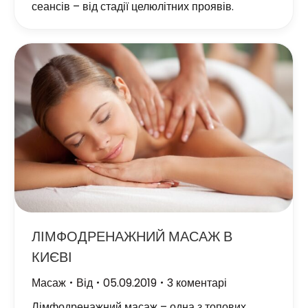
сеансів – від стадії целюлітних проявів.
ЛІМФОДРЕНАЖНИЙ МАСАЖ В
КИЄВІ
Масаж
Від
05.09.2019
3 коментарі
Лімфодренажний масаж – одна з топових