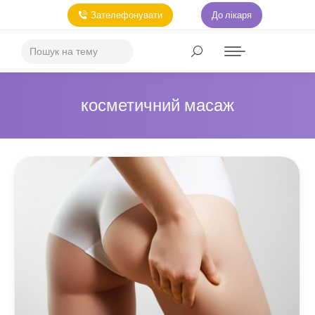
Зателефонувати
До лікаря
косметичний масаж