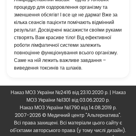
процедур для оздоровлення організму та
зменшення обсягів! І все це не дарма! Вже за
кілька сеансів пацієнти помічають відмінний
результат. Досвідчені масажисти своїми руками
створять Вам красиве тіло! Від ефективної
роботи лімфатичної системи залежить
повноцінне функціонування всього організму.
Саме на ній лежить важливе завдання –
виведення токсинів та шлаків.
Наказ МОЗ України №2416 від 23.10.2020 р. | Наказ
МОЗ України №1301 від 03.06.2020 р.
Наказ МОЗ України №1790 від 14.08.2019 р.
2007-2026 © Медичний центр "Альтернатива".
Всі права захищені. Всі матеріали цього сайту є
об'єктами авторського права (у тому числі дизайн).