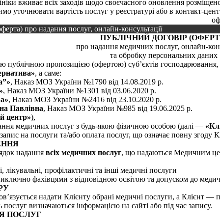
ініки вживає всіх заходів щодо своєчасного оновлення розміщен
имо уточнювати вартість послуг у реєстратурі або в контакт-цен
оф
ферта) про надання послуг, онлайн-консультації
ПУБЛІЧНИЙ ДОГОВІР (ОФЕРТ
про надання медичних послуг, онлайн-кон
та обробку персональних даних
ою публічною пропозицією (офертою) суб’єктів господарювання,
ернатива»
, а саме:
а”»
, Наказ МОЗ України №1790 від 14.08.2019 р.
»
, Наказ МОЗ України №1301 від 03.06.2020 р.
а»
, Наказ МОЗ України №2416 від 23.10.2020 р.
на Павлівна
, Наказ МОЗ України №985 від 19.06.2025 р.
й центр»
),
ання медичних послуг з будь-якою фізичною особою (далі —
«Кл
 запис на послуги та/або оплата послуг, що означає повну згоду 
ЕННЯ
рядок надання
всіх медичних послуг
, що надаються Медичним ц
і, лікувальні, профілактичні та інші медичні послуги
виключно фахівцями з відповідною освітою та допуском до медич
РУ
ов’язується надати Клієнту обрані медичні послуги, а Клієнт — п
ть послуг визначаються інформацією на сайті або під час запису.
НЯ ПОСЛУГ