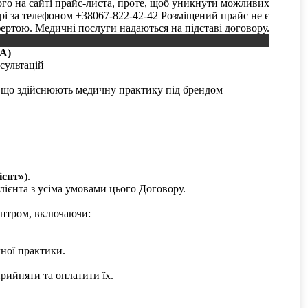
ого на сайті прайс-листа, проте, щоб уникнути можливих
трі за телефоном +38067-822-42-42 Розміщений прайс не є
ертою. Медичні послуги надаються на підставі договору.
А)
сультацій
 що здійснюють медичну практику під брендом
ієнт»
).
Клієнта з усіма умовами цього Договору.
ентром, включаючи:
ної практики.
рийняти та оплатити їх.