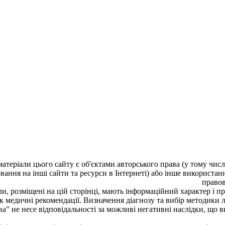
 матеріали цього сайту є об'єктами авторського права (у тому чи
ання на інші сайти та ресурси в Інтернеті) або інше використанн
правов
и, розміщені на цій сторінці, мають інформаційний характер і при
як медичні рекомендації. Визначення діагнозу та вибір методик
а" не несе відповідальності за можливі негативні наслідки, що в