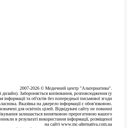
2007-2026 © Медичний центр "Альтернатива".
слі дизайн). Забороняється копіювання, розповсюдження (у
я інформації та об'єктів без попередньої письмової згоди
ласника. Вказівка ​​на джерело інформації є обов'язковою.
значені для освітніх цілей. Відвідувачі сайту не повинні
и лікування залишається винятковою прерогативою вашого
иникли в результаті використання інформації, розміщеної
на сайті www.mc-alternativa.com.ua