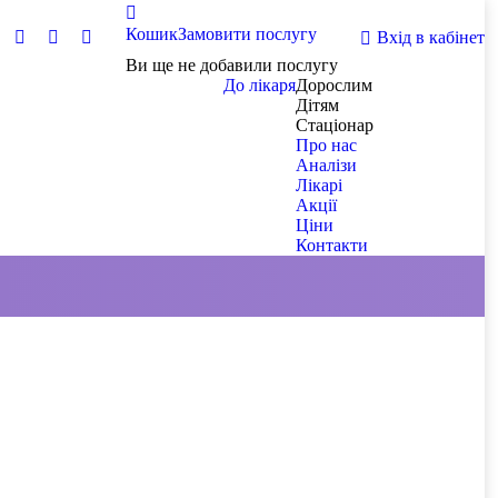
Кошик
Замовити послугу
Вхід в кабінет
Ви ще не добавили послугу
До лікаря
Дорослим
Дітям
Стаціонар
Про нас
Аналізи
Лікарі
Акції
Ціни
Контакти