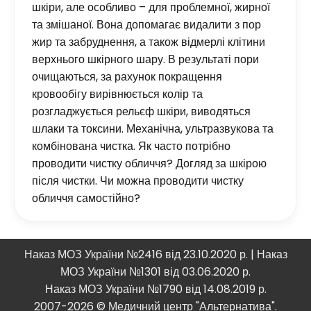
шкіри, але особливо – для проблемної, жирної
та змішаної. Вона допомагає видалити з пор
жир та забруднення, а також відмерлі клітини
верхнього шкірного шару. В результаті пори
очищаються, за рахунок покращення
кровообігу вирівнюється колір та
розгладжується рельєф шкіри, виводяться
шлаки та токсини. Механічна, ультразвукова та
комбінована чистка. Як часто потрібно
проводити чистку обличчя? Догляд за шкірою
після чистки. Чи можна проводити чистку
обличчя самостійно?
Наказ МОЗ України №2416 від 23.10.2020 р. | Наказ
МОЗ України №1301 від 03.06.2020 р.
Наказ МОЗ України №1790 від 14.08.2019 р.
2007-2026 © Медичний центр "Альтернатива".