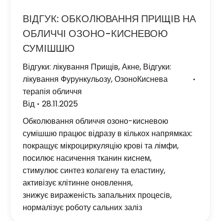
ВІДГУК: ОБКОЛЮВАННЯ ПРИЩІВ НА
ОБЛИЧЧІ ОЗОНО-КИСНЕВОЮ
СУМІШШЮ
Відгуки: лікування Прищів, Акне
,
Відгуки:
лікування Фурункульозу
,
ОзоноКиснева
терапія обличчя
Від
28.11.2025
Обколювання обличчя озоно-кисневою
сумішшю працює відразу в кількох напрямках:
покращує мікроциркуляцію крові та лімфи,
посилює насичення тканин киснем,
стимулює синтез колагену та еластину,
активізує клітинне оновлення,
знижує вираженість запальних процесів,
нормалізує роботу сальних заліз