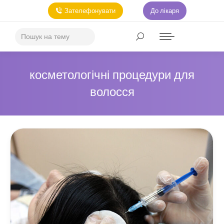
Зателефонувати
До лікаря
косметологічні процедури для
волосся