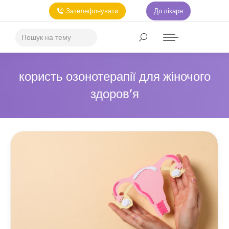
Зателефонувати
До лікаря
користь озонотерапії для жіночого
здоров’я