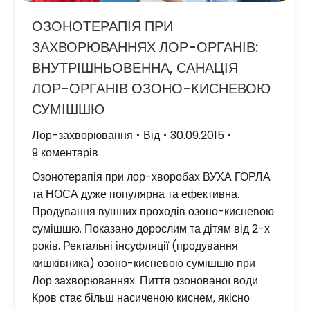
ОЗОНОТЕРАПІЯ ПРИ
ЗАХВОРЮВАННЯХ ЛОР-ОРГАНІВ:
ВНУТРІШНЬОВЕННА, САНАЦІЯ
ЛОР-ОРГАНІВ ОЗОНО-КИСНЕВОЮ
СУМІШШЮ
Лор-захворювання
Від
30.09.2015
9 коментарів
Озонотерапія при лор-хворобах ВУХА ГОРЛА
та НОСА дуже популярна та ефективна.
Продування вушних проходів озоно-кисневою
сумішшю. Показано дорослим та дітям від 2-х
років. Ректальні інсуфляції (продування
кишківника) озоно-кисневою сумішшю при
Лор захворюваннях. Пиття озонованої води.
Кров стає більш насиченою киснем, якісно