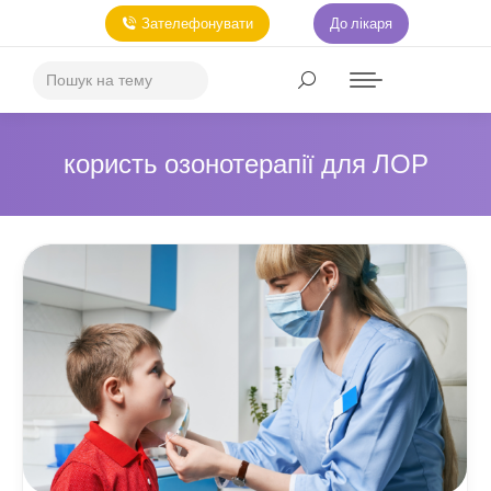
Зателефонувати
До лікаря
користь озонотерапії для ЛОР