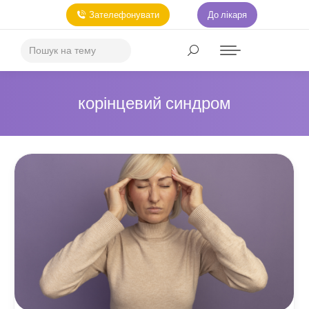
Зателефонувати
До лікаря
корінцевий синдром