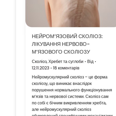
НЕЙРОМ’ЯЗОВИЙ СКОЛІОЗ:
ЛІКУВАННЯ НЕРВОВО-
М’ЯЗОВОГО СКОЛІОЗУ
Сколіоз
,
Хребет та суглоби
Від
12.11.2023
18 коментарів
Нейромускулярний сколіоз – це форма
сколіозу, що виникає внаслідок
порушення нормального функціонування
м’язів та нервової системи. Сколіоз сам
по собі є бічним викривленням хребта,
але нейромускулярний сколіоз
обумовлений специфічними механізмами,