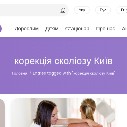
Укр
Рус
En
Дорослим
Дітям
Стаціонар
Про нас
А
корекція сколіозу Київ
Ви тут:
Головна
Entries tagged with "корекція сколіозу Київ"