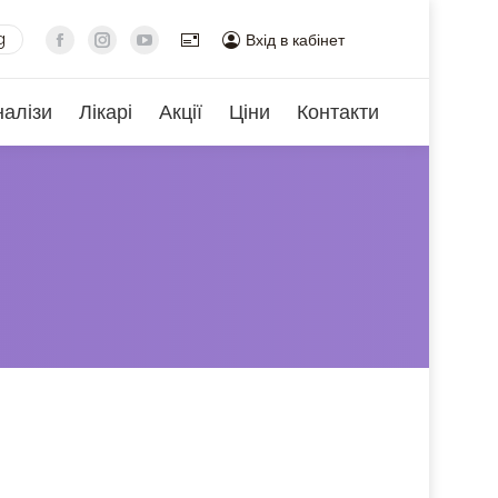
g
Вхід в кабінет
налізи
Лікарі
Акції
Ціни
Контакти