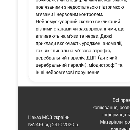
пов’язаними з недостатньою підтримкою
м’язами і нервовим контролем.
Нейромускулярний сколіоз викликаний
різними станами чи захворюваннями, що
впливають на м’язи та нерви. Деякі
приклади включають уроджені аномалії,
такі як спинальна м’язова атрофія,
церебральний параліч, ДЦП (дитячий
церебральний параліч), міодистрофії та
інші нейром’язові порушення.
Всі пра
копіювання, розп
інформації т
Наказ МОЗ України
Матеріали, ро
№2416 від 23.10.2020 р.
повинні 