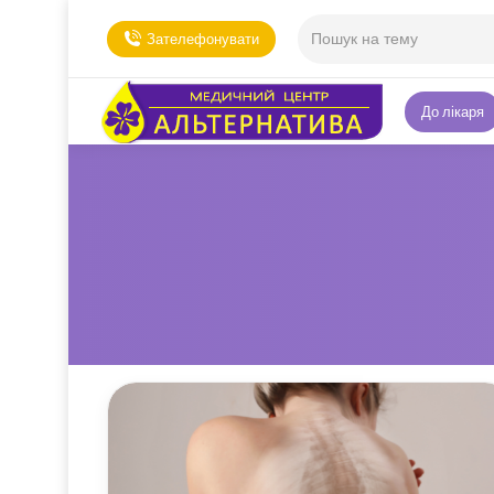
Зателефонувати
До лікаря