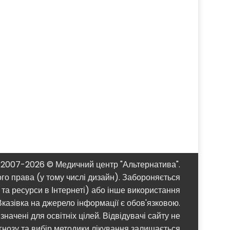
2007-2026 © Медичний центр "Альтернатива".
ого права (у тому числі дизайн). Забороняється
та ресурси в Інтернеті) або інше використання
казівка ​​на джерело інформації є обов'язковою.
начені для освітніх цілей. Відвідувачі сайту не
агнозу та вибір методики лікування залишається