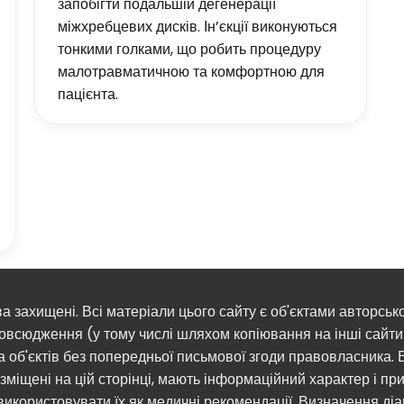
запобігти подальшій дегенерації
міжхребцевих дисків. Ін’єкції виконуються
тонкими голками, що робить процедуру
малотравматичною та комфортною для
пацієнта.
ва захищені. Всі матеріали цього сайту є об'єктами авторськ
овсюдження (у тому числі шляхом копіювання на інші сайти 
а об'єктів без попередньої письмової згоди правовласника. В
зміщені на цій сторінці, мають інформаційний характер і приз
використовувати їх як медичні рекомендації. Визначення ді