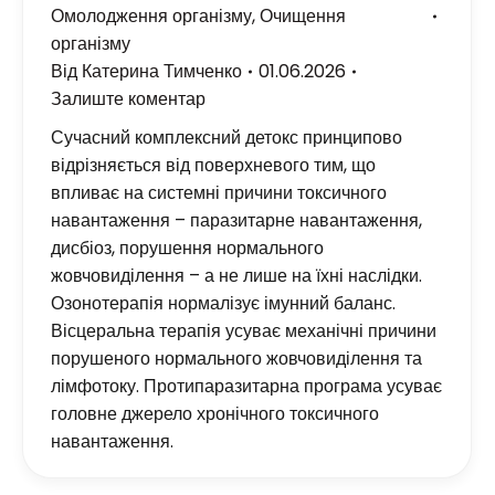
Омолодження організму
,
Очищення
організму
Від
Катерина Тимченко
01.06.2026
Залиште коментар
Сучасний комплексний детокс принципово
відрізняється від поверхневого тим, що
впливає на системні причини токсичного
навантаження – паразитарне навантаження,
дисбіоз, порушення нормального
жовчовиділення – а не лише на їхні наслідки.
Озонотерапія нормалізує імунний баланс.
Вісцеральна терапія усуває механічні причини
порушеного нормального жовчовиділення та
лімфотоку. Протипаразитарна програма усуває
головне джерело хронічного токсичного
навантаження.