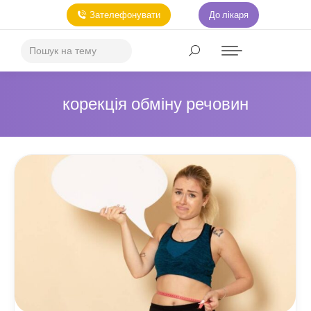
Зателефонувати
До лікаря
корекція обміну речовин