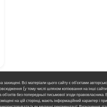
ва захищені. Всі матеріали цього сайту є об'єктами авторськ
овсюдження (у тому числі шляхом копіювання на інші сайти 
а об'єктів без попередньої письмової згоди правовласника. В
зміщені на цій сторінці, мають інформаційний характер і приз
використовувати їх як медичні рекомендації. Визначення ді