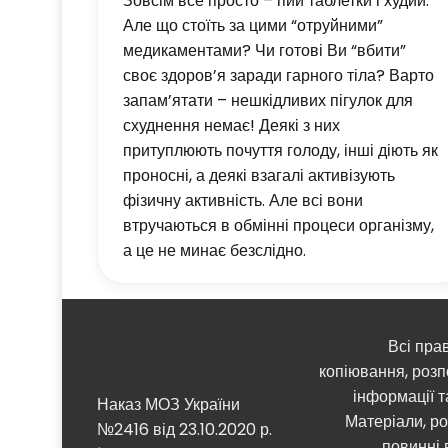
Зовсім все просто – пий таблетки і худий.
Але що стоїть за цими “отруйними”
медикаментами? Чи готові Ви “вбити”
своє здоров’я заради гарного тіла? Варто
запам’ятати – нешкідливих пігулок для
схуднення немає! Деякі з них
притуплюють почуття голоду, інші діють як
проносні, а деякі взагалі активізують
фізичну активність. Але всі вони
втручаються в обмінні процеси організму,
а це не минає безслідно.
Всі пра
копіювання, розп
інформації т
Наказ МОЗ України
Матеріали, ро
№2416 від 23.10.2020 р.
повинні 