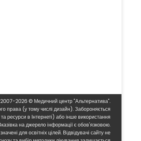
2007-2026 © Медичний центр "Альтернатива".
ого права (у тому числі дизайн). Забороняється
та ресурси в Інтернеті) або інше використання
казівка ​​на джерело інформації є обов'язковою.
начені для освітніх цілей. Відвідувачі сайту не
агнозу та вибір методики лікування залишається