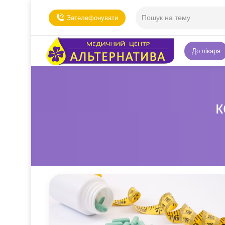
Зателефонувати
До лікаря
к