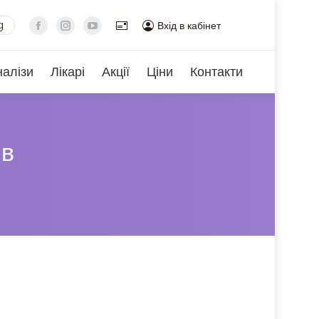
g
Вхід в кабінет
налізи
Лікарі
Акції
Ціни
Контакти
ів