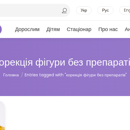
Укр
Рус
En
Дорослим
Дітям
Стаціонар
Про нас
А
орекція фігури без препарат
Ви тут:
Головна
Entries tagged with "корекція фігури без препаратів"