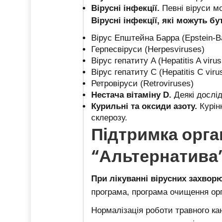
Вірусні інфекції.
Певні віруси м
Вірусні інфекції, які можуть бу
Вірус Епштейна Барра (Epstein-Ba
Герпесвіруси (Herpesviruses)
Вірус гепатиту A (Hepatitis A viru
Вірус гепатиту C (Hepatitis C vir
Ретровіруси (Retroviruses)
Нестача вітаміну D.
Деякі дослі
Курильні та оксиди азоту.
Курін
склерозу.
Підтримка орга
“Альтернатива
При лікуванні вірусних захвор
програма, програма очищення орг
Нормалізація роботи травного кан