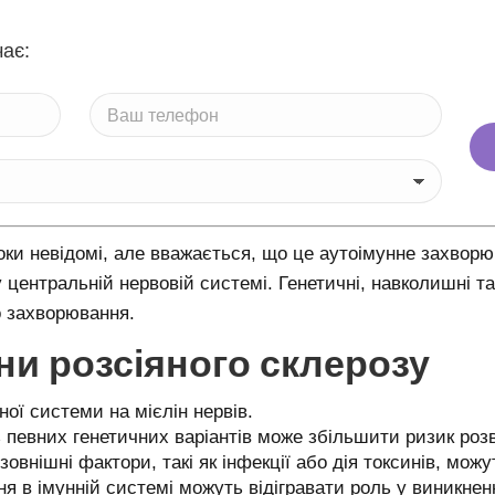
ає:
ки невідомі, але вважається, що це аутоімунне захворю
у центральній нервовій системі. Генетичні, навколишні т
о захворювання.
и розсіяного склерозу
нної системи на мієлін нервів.
ь певних генетичних варіантів може збільшити ризик роз
і зовнішні фактори, такі як інфекції або дія токсинів, мо
 в імунній системі можуть відігравати роль у виникненн