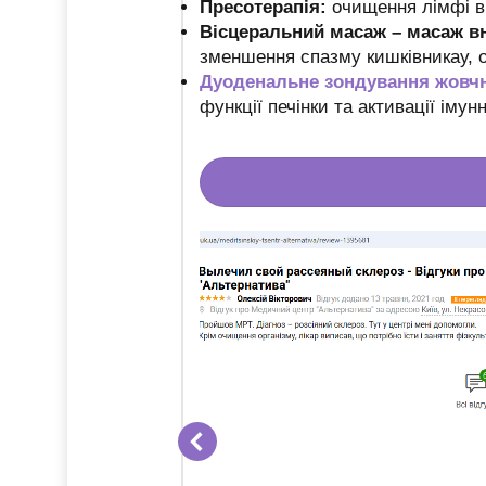
Пресотерапія:
очищення лімфі ві
Вісцеральний масаж – масаж вн
зменшення спазму кишківникау, о
Дуоденальне зондування жовчн
функції печінки та активації імун