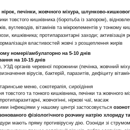
нірок, печінки, жовчного міхура, шлунково-кишкового
ки товстого кишківника (боротьба із запором), відновл
ів, вуглеводів, вітамінів та мікроелементів у тонкому ки
ози, кишківника; протипаразитарні заходи; активізація р
 нормалізація властивостей жовчі з розщеплення жирів
ому номері/амбулаторно на 5-10 днів
ання на 10-15 днів
, УЗД органів черевної порожнини (печінка, жовчний міху
 визначення вірусів, бактерій, паразитів, дефіциту вітамі
таринське меню, сокотерапія, сироїдіння
 товстого та тонкого кишківника, печінки та жовчного міх
ротипаразитарні, жовчогінні, ніркові чаї, масаж
ічними інфекціями у нашому центрі застосовується
озонот
онованого фізіологічного розчину натрію хлориду т
едури мають пряму противірусну дію. Озоніди зі струмом