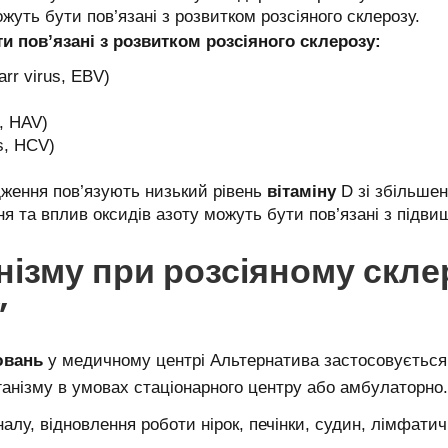
ожуть бути пов’язані з розвитком розсіяного склерозу.
ти пов’язані з розвитком розсіяного склерозу:
rr virus, EBV)
s, HAV)
us, HCV)
дження пов’язують низький рівень
вітаміну
D зі збільше
ня та вплив оксидів азоту можуть бути пов’язані з підв
нізму при розсіяному скле
”
ювань
у медичному центрі Альтернатива застосовується
анізму в умовах стаціонарного центру або амбулаторно.
алу, відновлення роботи нірок, печінки, судин, лімфати