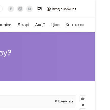
Вход в кабинет
налізи
Лікарі
Акції
Ціни
Контакти
зу?
0
Коментарі
0