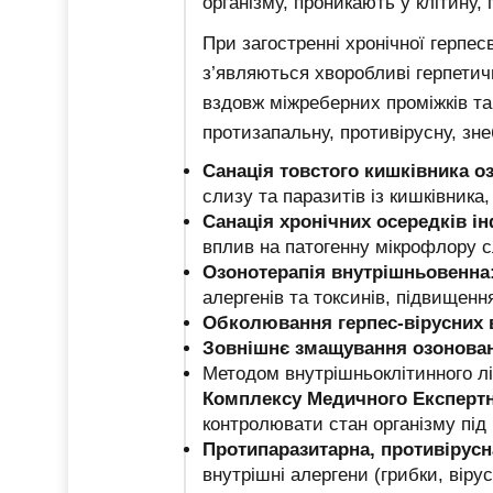
організму, проникають у клітину,
При загостренні хронічної герпесв
з’являються хворобливі герпети
вздовж міжреберних проміжків та
протизапальну, противірусну, зн
Санація товстого кишківника 
слизу та паразитів із кишківника
Санація хронічних осередків 
вплив на патогенну мікрофлору с
Озонотерапія внутрішньовенна
алергенів та токсинів, підвищення
Обколювання герпес-вірусних в
Зовнішнє змащування озонов
Методом внутрішньоклітинного лі
Комплексу Медичного Експерт
контролювати стан організму під 
Протипаразитарна, противірусн
внутрішні алергени (грибки, вірус