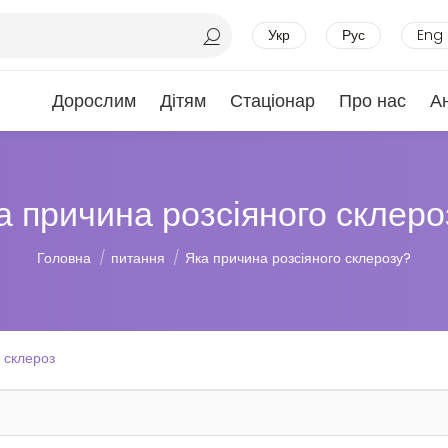
Укр
Рус
Eng
Дорослим
Дітям
Стаціонар
Про нас
А
а причина розсіяного склеро
Ви тут:
Головна
питання
Яка причина розсіяного склерозу?
 склероз