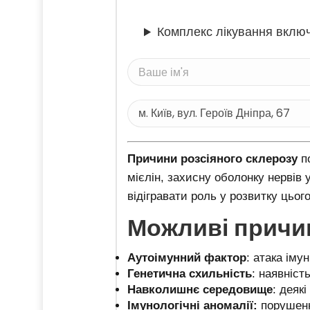
Комплекс лікування включ
Причини розсіяного склерозу
по
мієлін, захисну оболонку нервів 
відігравати роль у розвитку цьог
Можливі причин
Аутоімунний фактор
: атака іму
Генетична схильність
: наявніст
Навколишнє середовище
: деяк
Імунологічні аномалії:
порушення