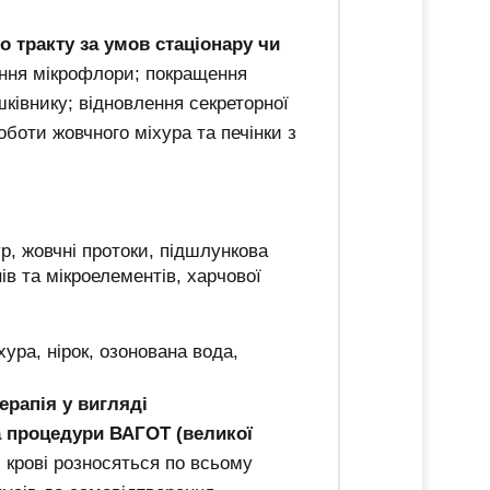
 тракту за умов стаціонару чи
ення мікрофлори; покращення
шківнику; відновлення секреторної
оботи жовчного міхура та печінки з
р, жовчні протоки, підшлункова
нів та мікроелементів, харчової
ура, нірок, озонована вода,
ерапія у вигляді
а процедури ВАГОТ (великої
 крові розносяться по всьому