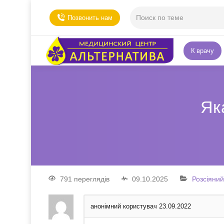
Позвонить нам
К врачу
Як
791 переглядів
09.10.2025
Розсіяний
анонімний користувач
23.09.2022