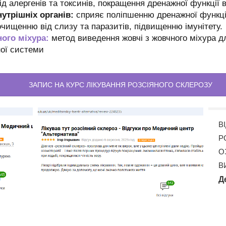
д алергенів та токсинів, покращення дренажної функції в
утрішніх органів:
сприяє поліпшенню дренажної функці
чищенню від слизу та паразитів, підвищенню імунітету.
ого міхура:
метод виведення жовчі з жовчного міхура д
ної системи
ЗАПИС НА КУРС ЛІКУВАННЯ РОЗСІЯНОГО СКЛЕРОЗУ
В
Р
О
В
Д