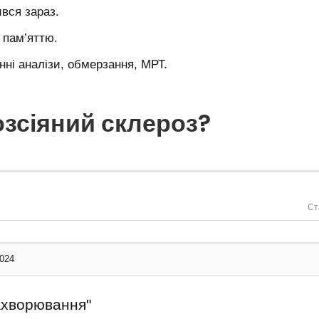
вся зараз.
з пам’яттю.
нні аналізи, обмерзання, МРТ.
озсіяний склероз?
Ст
2024
ахворювання"