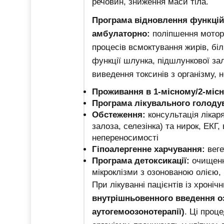
речовин, зниження маси тіла.
Програма відновлення функцій 
амбулаторно:
поліпшення мотори
процесів всмоктування жирів, білк
функції шлунка, підшлункової зал
виведення токсинів з організму,
Проживання в 1-місному/2-місн
Програма лікувального голодув
Обстеження:
консультація лікаря
залоза, селезінка) та нирок, ЕКГ,
непереносимості
Гіпоалергенне харчування:
веге
Програма детоксикації:
очищення
мікроклізми з озонованою олією, п
При лікуванні пацієнтів із хрон
внутрішньовенного введення оз
аутогемоозонотерапії)
. Ці проц