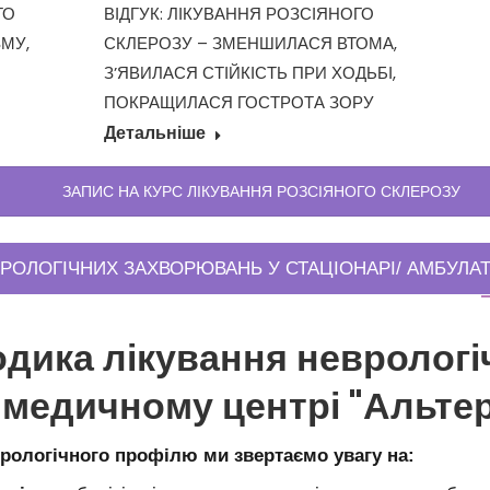
ВІДГУК: ЛІКУВАННЯ РОЗСІЯНОГО
ГО
СКЛЕРОЗУ – ЗМЕНШИЛАСЯ ВТОМА,
МУ,
З’ЯВИЛАСЯ СТІЙКІСТЬ ПРИ ХОДЬБІ,
ПОКРАЩИЛАСЯ ГОСТРОТА ЗОРУ
Детальніше
ЗАПИС НА КУРС ЛІКУВАННЯ РОЗСІЯНОГО СКЛЕРОЗУ
РОЛОГІЧНИХ ЗАХВОРЮВАНЬ У СТАЦІОНАРІ/ АМБУЛА
дика лікування неврологі
 медичному центрі "Альте
рологічного профілю ми звертаємо увагу на: