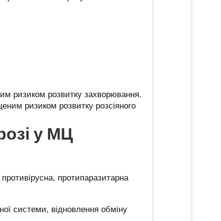
ним ризиком розвитку захворювання.
ищеним ризиком розвитку розсіяного
розі у МЦ
 противірусна, протипаразитарна
чної системи, відновлення обміну