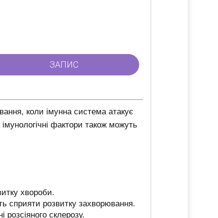
вання, коли імунна система атакує
а імунологічні фактори також можуть
витку хвороби.
жуть сприяти розвитку захворювання.
і розсіяного склерозу.