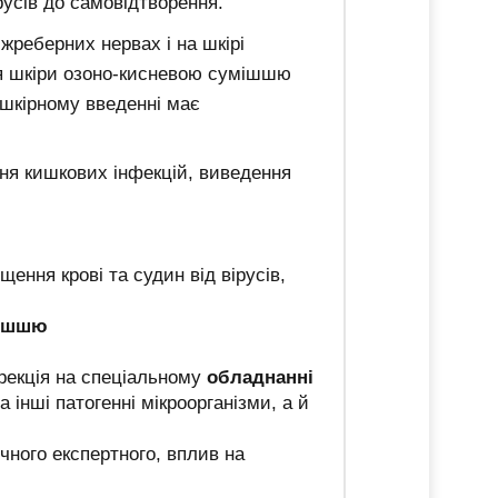
ірусів до самовідтворення.
іжреберних нервах і на шкірі
ня шкіри озоно-кисневою сумішшю
ошкірному введенні має
ння кишкових інфекцій, виведення
ення крові та судин від вірусів,
мішшю
орекція на спеціальному
обладнанні
 інші патогенні мікроорганізми, а й
чного експертного, вплив на