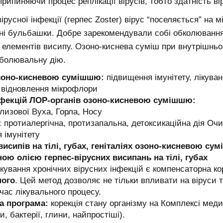
 припиняючи процес реплікації вірусів, тобто здатність в
ірусної інфекції (герпес Zoster) вірус “поселяється” на м
чні бульбашки. Добре зарекомендували собі обколюван
 елементів висипу. Озоно-киснева суміш при внутрішнь
еболювальну дію.
озоно-кисневою сумішшю:
підвищення імунітету, лікува
, відновлення мікрофлори
інфекцій ЛОР-органів озоно-кисневою сумішшю:
лизової Вуха, Горла, Носу
:
протиалергічна, протизапальна, детоксикаційна дія Очищ
 імунітету
исипів на тілі, губах, геніталіях озоно-кисневою су
аною олією
герпес-вірусних висипань на тілі, губах
кування хронічних вірусних інфекцій є компенсаторна к
ного
. Цей метод дозволяє не тільки впливати на віруси та
час лікувального процесу.
а програма:
корекція стану організму на Комплексі меди
и, бактерії, глини, найпростіші).