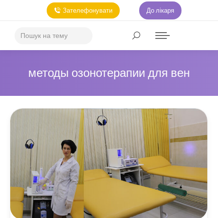
Зателефонувати
До лікаря
методы озонотерапии для вен