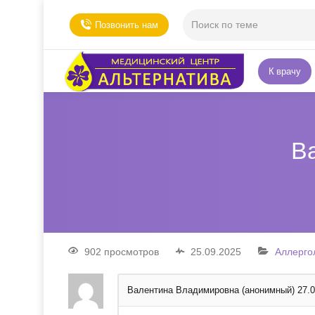
Позвонить нам
К врачу
В
902 просмотров
25.09.2025
Аллерго
Валентина Владимировна (анонимный)
27.