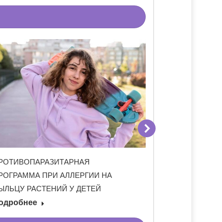
РОТИВОПАРАЗИТАРНАЯ
ПРИ АЛЛЕРГИЧ
РОГРАММА ПРИ АЛЛЕРГИИ НА
ДЕТЕЙ: САНАЦИ
ЫЛЬЦУ РАСТЕНИЙ У ДЕТЕЙ
ОЗОНО-КИСЛО
одробнее
Подробнее