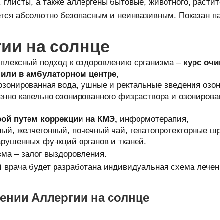
 глисты, а также аллергены бытовые, животного, растит
тся абсолютно безопасным и неинвазивным. Показан па
ии на солнце
плексный подход к оздоровлению организма –
курс очи
е или в амбулаторном центре
,
озонированная вода, ушные и ректальные введения озо
енно капельно озонированного физраствора и озонирова
ой путем коррекции на КМЭ,
информотерапия,
ый, желчегонный, почечный чай, гепатопротекторные шр
рушенных функций органов и тканей.
ма – залог выздоровления.
й врача будет разработана индивидуальная схема лечен
чении Аллергии на солнце