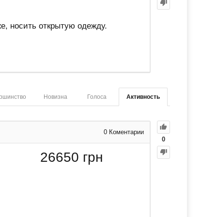
же, носить открытую одежду.
ршинство
Новизна
Голоса
Активность
0
Коментарии
0
26650
грн