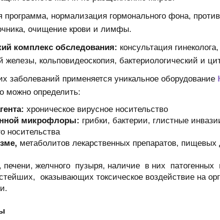
 программа, нормализация гормонального фона, против
очника, очищение крови и лимфы.
кий комплекс обследования:
консультация гинеколога, 
 железы, кольповидеоскопия, бактериологический и ци
ких заболеваний применяется уникальное оборудование
го можно определить:
гента:
хроническое вирусное носительство
генной микрофлоры:
грибки, бактерии, глистные инваз
о носительства
зме,
метаболитов лекарственных препаратов, пищевых 
, печени, желчного пузыря, наличие в них патогенных м
остейших, оказывающих токсическое воздействие на ор
и.
мы