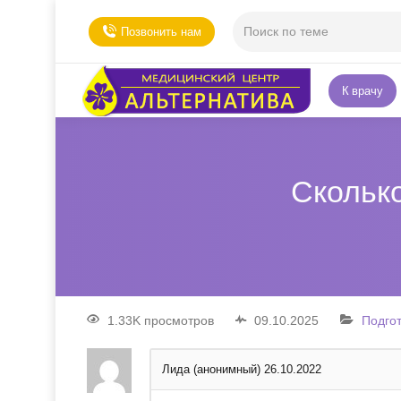
Позвонить нам
К врачу
Скольк
1.33K просмотров
09.10.2025
Подго
Лида (анонимный)
26.10.2022