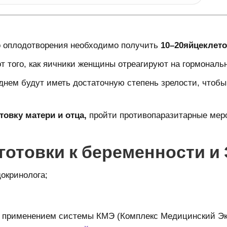
о оплодотворения необходимо получить
10–20
яйцеклето
от того, как яичники женщины отреагируют на гормонал
реднем будут иметь достаточную степень зрелости, что
овку матери и отца,
пройти противопаразитарные меро
готовки к беременности и
докринолога;
с применением системы КМЭ (Комплекс Медицинский Эк