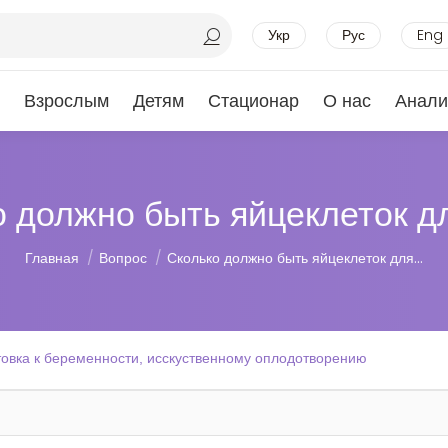
Укр
Рус
Eng
Взрослым
Детям
Стационар
О нас
Анали
о должно быть яйцеклеток д
Вы здесь:
Главная
Вопрос
Сколько должно быть яйцеклеток для…
товка к беременности, исскуственному оплодотворению