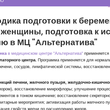
НО
дика подготовки к береме
 женщины, подготовка к и
ю в МЦ "Альтернатива"
ёнка
в медицинском центре "Альтернатива"
применяется
латорного центра.
Программа применяется для нормал
печени, сосудов, лимфатической системы, восстановле
кций печени, желчного пузыря, желудочно-кишечног
апором), восстановление микрофлоры; улучшение процес
ементов в тонком кишечнике; восстановление секреторн
зитарные мероприятия; активизация работы желчного п
зация свойств желчи по расщеплению жиров.