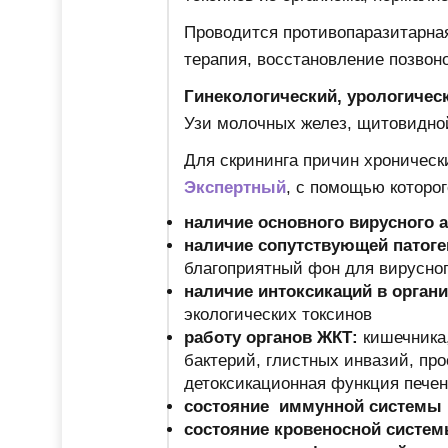
Проводится противопаразитарная
терапия, восстановление позвон
Гинекологический, урологичес
Узи молочных желез, щитовидной
Для скрининга причин хроничес
Экспертный
, с помощью которо
наличие основного вирусного а
наличие сопутствующей пато
благоприятный фон для вирусног
наличие интоксикаций в органи
экологических токсинов
работу органов ЖКТ:
кишечника
бактерий, глистных инвазий, пр
детоксикационная функция печен
состояние иммунной системы
состояние кровеносной систе