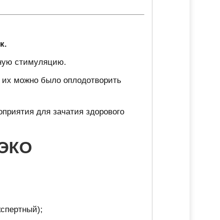
к.
ьную стимуляцию.
бы их можно было оплодотворить
приятия для зачатия здорового
 ЭКО
спертный);