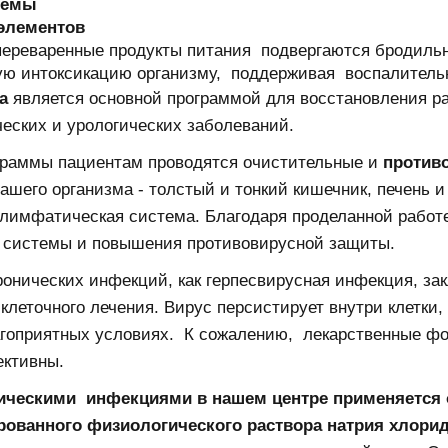
темы
оэлементов
переваренные продукты питания подвергаются бродиль
ую интоксикацию организму, поддерживая воспалитель
а
является основной программой для восстановления ра
ческих и урологических заболеваний.
ограммы пациентам проводятся очистительные и
против
его организма - толстый и тонкий кишечник, печень и
 лимфатическая система. Благодаря проделанной работ
 системы и повышения противовирусной защиты.
онических инфекций, как герпесвирусная инфекция, за
леточного лечения. Вирус персистирует внутри клетки, 
лагоприятных условиях. К сожалению, лекарственные ф
ективны.
ническими инфекциями в нашем центре применяется 
рованного физиологического раствора натрия хлор