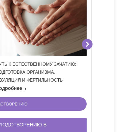
УТЬ К ЕСТЕСТВЕННОМУ ЗАЧАТИЮ:
ЛАПАРОСКОПИЯ
ОДГОТОВКА ОРГАНИЗМА,
ПРИ БЕСПЛОДИИ
ВУЛЯЦИЯ И ФЕРТИЛЬНОСТЬ
ПОДГОТОВКА И 
одробнее
Подробнее
ОДОТВОРЕНИЮ
ПЛОДОТВОРЕНИЮ В