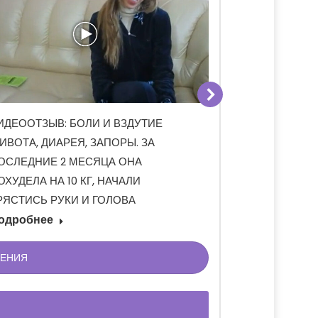
ИДЕООТЗЫВ: БОЛИ И ВЗДУТИЕ
ОТЗЫВ: ЛЕЧЕНИ
ИВОТА, ДИАРЕЯ, ЗАПОРЫ. ЗА
БОЛЬ В ЖИВОТ
ОСЛЕДНИЕ 2 МЕСЯЦА ОНА
Подробнее
ОХУДЕЛА НА 10 КГ, НАЧАЛИ
РЯСТИСЬ РУКИ И ГОЛОВА
одробнее
НЕНИЯ