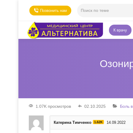
Позвонить нам
К врачу
Озонир
1.07K просмотров
02.10.2025
Боль в
Катерина Тимченко
1.62K
14.09.2022