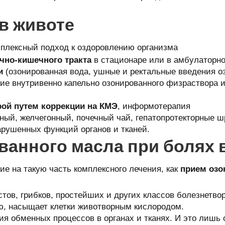
в животе
мплексный подход к оздоровлению организма
чно-кишечного тракта
в стационаре или в амбулаторн
и
(озонированная вода, ушные и ректальные введения о
ие внутривенно капельно озонированного физраствора и
ой путем коррекции на КМЭ
, информотерапия
ный, желчегонный, почечный чай, гепатопротекторные шр
рушенных функций органов и тканей.
ванного масла при болях 
 на такую часть комплексного лечения, как
прием озо
стов, грибков, простейших и других классов болезнетво
ию, насыщает клетки животворным кислородом.
ния обменных процессов в органах и тканях. И это лишь