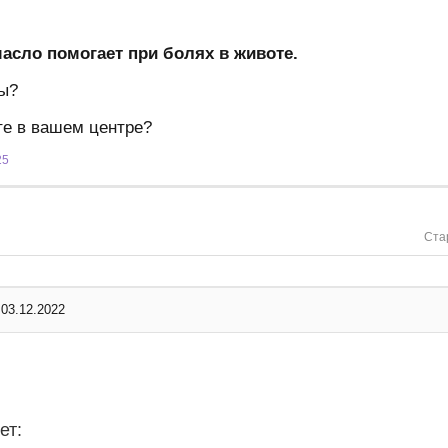
асло помогает при болях в животе.
ты?
те в вашем центре?
25
Ста
03.12.2022
ет: