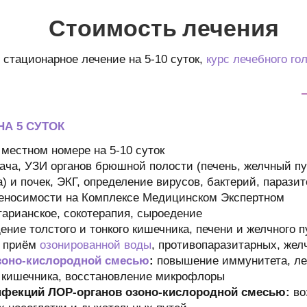
Стоимость лечения
: стационарное лечение на 5-10 суток,
курс лечебного го
А 5 СУТОК
х местном номере на 5-10 суток
ача, УЗИ органов брюшной полости (печень, желчный пу
) и почек, ЭКГ, определение вирусов, бактерий, парази
еносимости на Комплексе Медицинском Экспертном
тарианское, сокотерапия, сыроедение
ние толстого и тонкого кишечника, печени и желчного п
, приём
озонированной воды
, противопаразитарных, жел
озоно-кислородной смесью
:
повышение иммунитета, ле
з кишечника, восстановление микрофлоры
нфекций ЛОР-органов озоно-кислородной смесью:
во