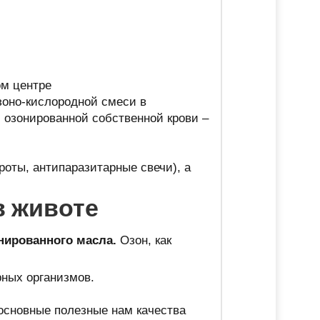
ом центре
зоно-кислородной смеси в
 озонированной собственной крови –
оты, антипаразитарные свечи), а
в животе
нированного масла.
Озон, как
рных организмов.
 основные полезные нам качества