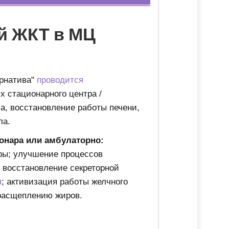
й ЖКТ в МЦ
рнатива"
проводится
х стационарного центра /
а, восстановление работы печени,
ла.
онара или амбулаторно:
ры; улучшение процессов
; восстановление секреторной
я
; активизация работы желчного
 расщеплению жиров.