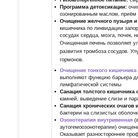
Программа детоксикации:
очи
озонированным маслом, приём 
Очищение желчного пузыря и
кишечника по ликвидации запо
сосудах сердца, мозга, почек, 
Очищенная печень позволяет ул
развития тромбоза сосудов. Ул
гормонов.
Очищение тонкого кишечника
выполняют функцию барьера дл
лимфатической системы
Санация толстого кишечника
камней, выведение слизи и па
Санация хронических очагов
бактерии на слизистых оболочк
Озонотерапия внутривенная
(
аутогемоозонотерапии) очищени
Оказывает разностороннее проф