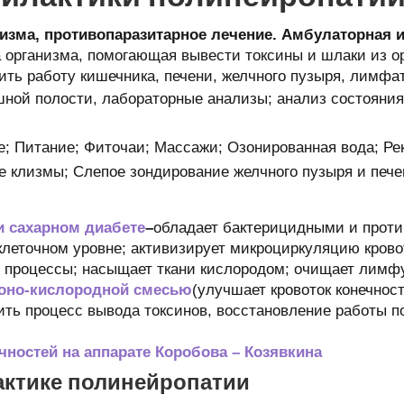
изма, противопаразитарное лечение. Амбулаторная 
 организма, помогающая вывести токсины и шлаки из о
вить работу кишечника, печени, желчного пузыря, лимфа
ной полости, лабораторные анализы; анализ состояния
е; Питание; Фиточаи; Массажи; Озонированная вода; Р
е клизмы; Слепое зондирование желчного пузыря и пече
и сахарном диабете
–
обладает бактерицидными и проти
клеточном уровне; активизирует микроциркуляцию крово
 процессы; насыщает ткани кислородом; очищает лимфу
зоно-кислородной смесью
(улучшает кровоток конечнос
ить процесс вывода токсинов, восстановление работы п
чностей на аппарате Коробова – Козявкина
ктике полинейропатии