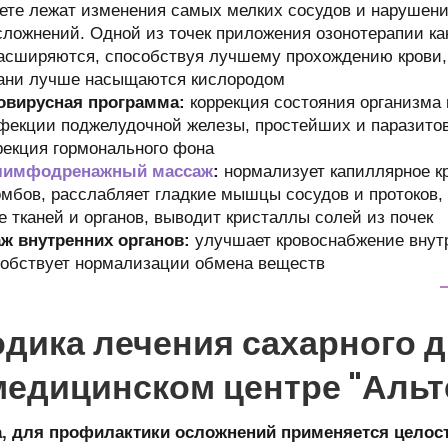
ете лежат изменения самых мелких сосудов и нарушение
сложнений. Одной из точек приложения озонотерапии ка
расширяются, способствуя лучшему прохождению крови,
ткани лучше насыщаются кислородом
вовирусная программа:
коррекция состояния организма
фекции поджелудочной железы, простейших и паразитов, 
ррекция гормонального фона
 лимфодренажный массаж
:
нормализует капиллярное к
мбов, расслабляет гладкие мышцы сосудов и протоков,
е тканей и органов, выводит кристаллы солей из почек
ж внутренних органов:
улучшает кровоснабжение внутр
собствует нормализации обмена веществ
дика лечения сахарного д
медицинском центре "Альт
а, для профилактики осложнений применяется цело