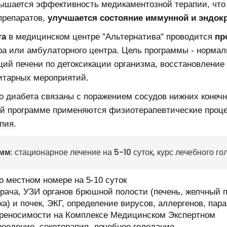
ышается эффективность медикаментозной терапии, что 
препаратов,
улучшается состояние иммунной и эндок
та
в медицинском центре "Альтернатива" проводится
пр
ра или амбулаторного центра. Цель программы - норма
ций печени по детоксикации организма, восстановление
итарных мероприятий.
 диабета связаны с поражением сосудов нижних конечнос
ой программе применяются физиотерапевтические процед
пия.
амм
: стационарное лечение на 5-10 суток, курс лечебного го
но местном номере на 5-10 суток
рача, УЗИ органов брюшной полости (печень, желчный п
ка) и почек, ЭКГ, определение вирусов, аллергенов, па
реносимости на Комплексе Медицинском Экспертном
оедение, сокотерапия, лечебное голодание