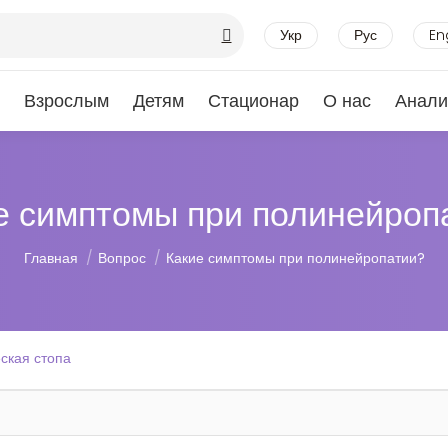
Укр
Рус
En
Взрослым
Детям
Стационар
О нас
Анали
е симптомы при полинейроп
Вы здесь:
Главная
Вопрос
Какие симптомы при полинейропатии?
ская стопа