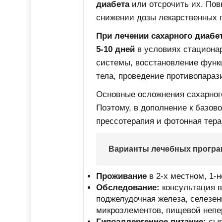
диабета
или отсрочить их. Пов
снижении дозы лекарственных 
При лечении сахарного диабе
5-10 дней
в условиях стациона
системы, восстановление функ
тела, проведение противопараз
Основные осложнения сахарного
Поэтому, в дополнение к базов
прессотерапия и фотонная тера
Варианты лечебных прогр
Проживание
в 2-х местном, 1-
Обследование:
консультация в
поджелудочная железа, селезен
микроэлементов, пищевой непе
Гипоаллергенное питание:
сыр