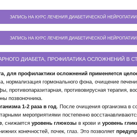
ЗАПИСЬ НА КУРС ЛЕЧЕНИЯ ДИАБЕТИЧЕСКОЙ НЕЙРОПАТИИ
ЗАПИСЬ НА КУРС ЛЕЧЕНИЯ ДИАБЕТИЧЕСКОЙ НЕЙРОПАТИИ
АРНОГО ДИАБЕТА, ПРОФИЛАТИКА ОСЛОЖНЕНИЙ В С
та, для профилактики осложнений применяется цел
а, нормализация гормонального фона, очищение печени
фы, противопаразитарная, противовирусная терапия, в
ны позвоночника.
анизма 1-2 раза в год
. После очищения организма в с
итарными мероприятиями постепенно восстанавливаютс
е
, снижается
уровень глюкозы
в крови и
уровень глик
ижних конечностей, почек, глаз. Это позволяет
предупр