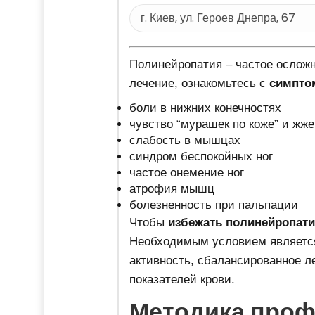
Полинейропатия – частое осложн
лечение, ознакомьтесь с
симпто
боли в нижних конечностях
чувство “мурашек по коже” и жж
слабость в мышцах
синдром беспокойных ног
частое онемение ног
атрофия мышц
болезненность при пальпации
Чтобы
избежать полинейропати
Необходимым условием являет
активность, сбалансированное л
показателей крови.
Методика проф