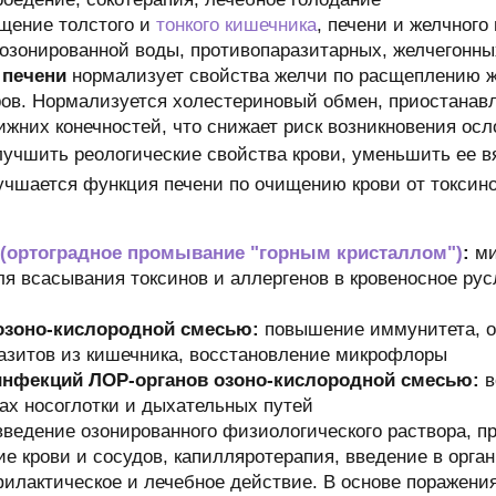
щение толстого и
тонкого кишечника
, печени и желчного
озонированной воды, противопаразитарных, желчегонны
 печени
нормализует свойства желчи по расщеплению ж
ров. Нормализуется холестериновый обмен, приостанав
нижних конечностей, что снижает риск возникновения ос
учшить реологические свойства крови, уменьшить ее вя
учшается функция печени по очищению крови от токсино
 (ортоградное промывание "горным кристаллом")
:
ми
я всасывания токсинов и аллергенов в кровеносное ру
 озоно-кислородной смесью:
повышение иммунитета, о
разитов из кишечника, восстановление микрофлоры
 инфекций ЛОР-органов озоно-кислородной смесью:
в
ах носоглотки и дыхательных путей
введение озонированного физиологического раствора, 
е крови и сосудов, капилляротерапия, введение в орга
илактическое и лечебное действие. В основе поражения