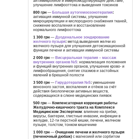
антимикробное и иммуномодулирующее действие,
улучшение лимфооттока и выведения токсинов
800 грн
—
Большая аутогемоозонотерапия
:
активация иммунной системы, улучшение
микроциркуляции и кислородного снабжения тканей,
снижение воспаления и восстановление
нормального лимфооттока
1 300 грн
—
Дуоденальное зондирование
желчного пузыря
:
метод выведения желчи из
желчного пузыря для улучшения детоксикационной
функции печени и активации иммунной системы
2 000 грн
—
Висцеральная терапия – массаж
внутренних органов №5
: нормализация положения
и функций внутренних органов, улучшение крово- и
лимфообращения, снятие спазмов и застойных
явлений в брюшной полости
3 500 грн
—
Гирудотерапия №5
:
уменьшение
венозного застоя, воспаления и отёков за счёт
действия биологически активных веществ,
содержащихся в слюне медицинских пиявок
500 грн
—
Компенсаторная коррекция работы
Желудочно-кишечного тракта на Комплексе
Медицинском Экспертном
: влияние на грибки,
вирусы, бактерии, глистные инвазии, инфекции в
желудке, 12-ти перстной кишки, печени, желчном
пузыре, толстом, тонком кишечнике
1 000 грн
—
Очищение печени и желчного пузыря
(печеночный дюбаж)
с магнезией или сорбитом