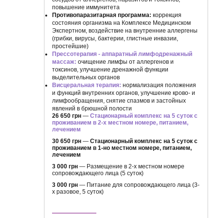
повышение иммунитета
Противопаразитарная программа:
коррекция
состояния организма на Комплексе Медицинском
Экспертном, воздействие на внутренние аллергены
(грибки, вирусы, бактерии, глистные инвазии,
простейшие)
Прессотерапия - аппаратный лимфодренажный
массаж:
очищение лимфы от аллергенов и
токсинов, улучшение дренажной функции
выделительных органов
Висцеральная терапия:
нормализация положения
и функций внутренних органов, улучшение крово- и
лимфообращения, снятие спазмов и застойных
явлений в брюшной полости
26 650 грн
—
Стационарный комплекс на 5 суток с
проживанием в 2-х местном номере, питанием,
лечением
30 650 грн
—
Стационарный комплекс на 5 суток с
проживанием в 1-но местном номере, питанием,
лечением
3 000 грн
— Размещение в 2-х местном номере
сопровождающего лица (5 суток)
3 000 грн
— Питание для сопровождающего лица (3-
х разовое, 5 суток)