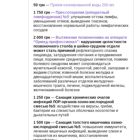
50 грн
—
Прием озонированной воды 200 мл.
1 750 грн
—
Прессотерапия (аппаратный
лимфодренаж) №5
: улучшение оттока лимфы,
уменьшение отёков, выведение токсинов,
восстановление нормальной работы лимфатических
сосудов
2 000 грн
—
Вытяжение позвоночника на аппарате
“Ормед-профессионал”:
нарушение целостности
позвоночного столба в шейно-грудном отделе
может стать причиной
рефлекторного спазма
пищевода, затруднения глотания и продвижения
пищи; поражение среднегрудных сегментов, помимо
болевого синдрома может сопровождаться
мучительной изжогой, тошнотой, рвотой, запорами и
жидким стулом; язвенной болезни желудка и
двенадцатиперстной кишки; воспалительных
заболеваний различных отделов желудочно-
кишечного тракта, печени, поджелудочной железы,
желчнокаменной болезни
1 250 грн
—
Санация хронических очагов
инфекций ЛОР-органов озоно-кислородной
смесью №5
: воздействие на вирусы, грибки,
бактерии на слизистых оболочках носоглотки и
дыхательных путей
1 500 грн
—
Санация толстого кишечника озоно-
кислородной смесью №5
: повышение иммунитета,
лечение кишечных инфекций, выведение слизи и
паразитов из кишечника, восстановление
микрофлоры