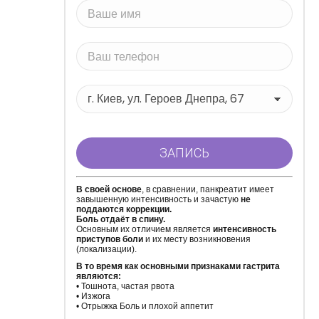
В своей основе
, в сравнении, панкреатит имеет
завышенную интенсивность и зачастую
не
поддаются коррекции.
Боль отдаёт в спину.
Основным их отличием является
интенсивность
приступов боли
и их месту возникновения
(локализации).
В то время как основными признаками гастрита
являются:
• Тошнота, частая рвота
• Изжога
• Отрыжка Боль и плохой аппетит