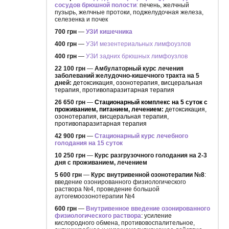
сосудов брюшной полости
:
печень, желчный
пузырь, желчные протоки, поджелудочная железа,
селезенка и почек
700 грн
—
УЗИ кишечника
400 грн
—
УЗИ мезентериальных лимфоузлов
400 грн
—
УЗИ задних брюшных лимфоузлов
22 100 грн
—
Амбулаторный курс лечения
заболеваний желудочно-кишечного тракта на 5
дней:
детоксикация, озонотерапия, висцеральная
терапия, противопаразитарная терапия
26 650 грн
—
Стационарный комплекс на 5 суток с
проживанием, питанием, лечением:
детоксикация,
озонотерапия, висцеральная терапия,
противопаразитарная терапия
42 900 грн
—
Стационарный курс лечебного
голодания на 15 суток
10 250 грн
—
Курс разгрузочного голодания на 2-3
дня с проживанием, лечением
5 600 грн
—
Курс внутривенной озонотерапии №8
:
введение озонированного физиологического
раствора №4, проведение большой
аутогемоозонотерапии №4
600 грн
—
Внутривенное введение озонированного
физиологического раствора
: усиление
кислородного обмена, противовоспалительное,