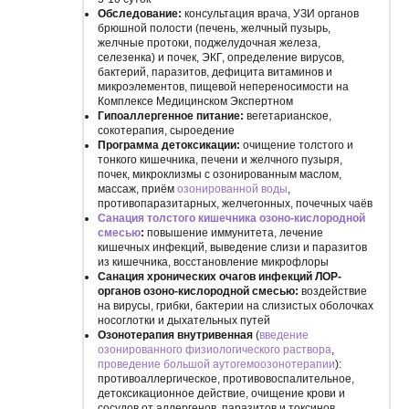
Обследование:
консультация врача, УЗИ органов
брюшной полости (печень, желчный пузырь,
желчные протоки, поджелудочная железа,
селезенка) и почек, ЭКГ, определение вирусов,
бактерий, паразитов, дефицита витаминов и
микроэлементов, пищевой непереносимости на
Комплексе Медицинском Экспертном
Гипоаллергенное питание:
вегетарианское,
сокотерапия, сыроедение
Программа детоксикации:
очищение толстого и
тонкого кишечника, печени и желчного пузыря,
почек, микроклизмы с озонированным маслом,
массаж, приём
озонированной воды
,
противопаразитарных, желчегонных, почечных чаёв
Санация толстого кишечника озоно-кислородной
смесью
:
повышение иммунитета, лечение
кишечных инфекций, выведение слизи и паразитов
из кишечника, восстановление микрофлоры
Санация хронических очагов инфекций ЛОР-
органов озоно-кислородной смесью:
воздействие
на вирусы, грибки, бактерии на слизистых оболочках
носоглотки и дыхательных путей
Озонотерапия внутривенная
(
введение
озонированного физиологического раствора
,
проведение большой аутогемоозонотерапии
):
противоаллергическое, противовоспалительное,
детоксикационное действие, очищение крови и
сосудов от аллергенов, паразитов и токсинов,