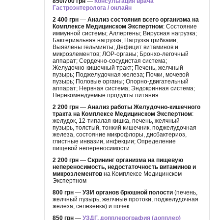
850/700 грн
—
Консультация врача
Гастроэнтеролога / онлайн
2 400 грн
—
Анализ состояния всего организма на
Комплексе Медицинском Экспертном
: Состояние
иммунной системы; Аллергены; Вирусная нагрузка;
Бактериальная нагрузка; Нагрузка грибками;
Выявлены гельминты; Дефицит витаминов и
микроэлементов; ЛОР-органы; Бронхо-легочный
аппарат; Сердечно-сосудистая система;
Желудочно-кишечный тракт; Печень, желчный
пузырь; Поджелудочная железа; Почки, мочевой
пузырь; Половые органы; Опорно-двигательный
аппарат; Нервная система; Эндокринная система;
Нерекомендуемые продукты питания
2 200 грн
—
Анализ работы Желудочно-кишечного
тракта на Комплексе Медицинском Экспертном
:
желудок, 12-типалая кишка, печень, желчный
пузырь, толстый, тонкий кишечник, поджелудочная
железа, состояние микрофлоры, дисбактериоз,
глистные инвазии, инфекции; Определение
пищевой непереносимости
2 200 грн
—
Скрининг организма на пищевую
непереносимость, недостаточность витаминов и
микроэлементов
на Комплексе Медицинском
Экспертном
800 грн
—
УЗИ органов брюшной полости
(печень,
желчный пузырь, желчные протоки, поджелудочная
железа, селезенка) и почек
850 грн
—
УЗДГ, допплерография (допплер)