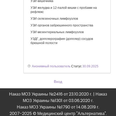
УЗИ кишечника
анализах паразитов не обнаружено,
очищение кожи, ушла отечность.
УЗИ желудка и 12-палой кишки с пробами на
Совет от Надежды Григорьевны: “Если Вы
рефлюкс
любите себя, займитесь чисткой своего
УЗИ селезеночных лимфоузлов
организма!”
УЗИ органов забрюшинного пространства
УЗИ мезентериальных лимфоузлов
УЗДГ, допплерография (допплер) сосудов
брюшной полости
Анонимный пользователь
Статус
30.09.2025
Вход
Наказ МОЗ Украины №2416 от 23.10.2020 г. | Наказ
МОЗ Украины №1301 от 03.06.2020 г.
Наказ МОЗ Украины №1790 от 14.08.2019 г.
2007-2025 © Медицинский центр "Альтернатива".