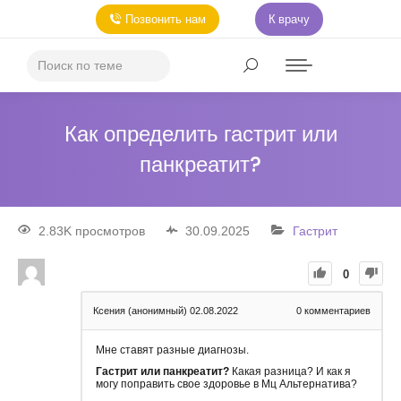
Позвонить нам
К врачу
Как определить гастрит или
панкреатит?
2.83K просмотров
30.09.2025
Гастрит
0
Ксения (анонимный)
02.08.2022
0
комментариев
Мне ставят разные диагнозы.
Гастрит или панкреатит?
Какая разница? И как я
могу поправить свое здоровье в Мц Альтернатива?