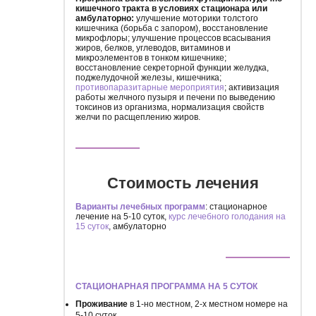
кишечного тракта в условиях стационара или
амбулаторно:
улучшение моторики толстого
кишечника (борьба с запором), восстановление
микрофлоры; улучшение процессов всасывания
жиров, белков, углеводов, витаминов и
микроэлементов в тонком кишечнике;
восстановление секреторной функции желудка,
поджелудочной железы, кишечника;
противопаразитарные мероприятия
; активизация
работы желчного пузыря и печени по выведению
токсинов из организма, нормализация свойств
желчи по расщеплению жиров.
Стоимость лечения
Варианты лечебных программ
: стационарное
лечение на 5-10 суток,
курс лечебного голодания на
15 суток
, амбулаторно
СТАЦИОНАРНАЯ ПРОГРАММА НА 5 СУТОК
Проживание
в 1-но местном, 2-х местном номере на
5-10 суток